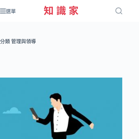
跳
至
選單
主
要
內
容
分類
管理與領導