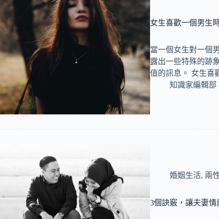
女生喜歡一個男生
當一個女生對一個
露出一些特殊的跡
值的訊息。 女生喜
知識家編輯部
婚姻生活
,
兩
3個訣竅，讓夫妻情