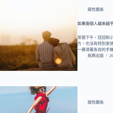
兩性關係
如果兩個人越來越
某個下午，冠冠和小
方，也沒有特別安
一邊滑著各自的手
商周出版
20
兩性關係