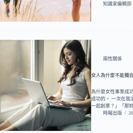
知識家編輯部
兩性關係
女人為什麼不能獨
為什麼女性事業成
成功的。 一次在我
一起創業？」「那
時報出版
20