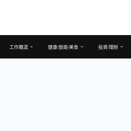
工作職涯
健康/旅遊/美食
投資/理財