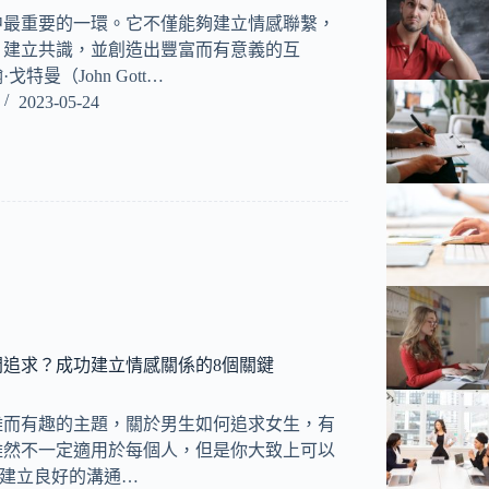
中最重要的一環。它不僅能夠建立情感聯繫，
、建立共識，並創造出豐富而有意義的互
特曼（John Gott…
2023-05-24
追求？成功建立情感關係的8個關鍵
雜而有趣的主題，關於男生如何追求女生，有
雖然不一定適用於每個人，但是你大致上可以
、建立良好的溝通…