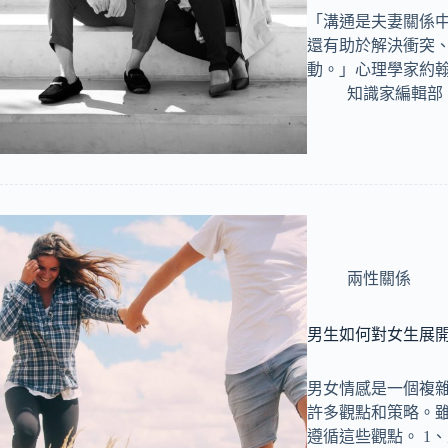
「溝通是夫妻關係
還有助於解決衝突
動。」心理學家約翰·戈
知識家編輯部
兩性關係
男生如何對女生展開
男女情感是一個複
許多觀點和策略。
遵循這些觀點。 1