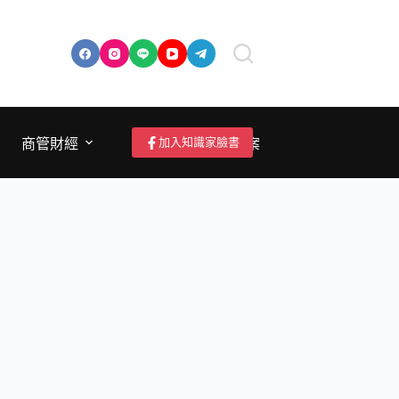
加入知識家臉書
商管財經
成為作者/投稿/提案