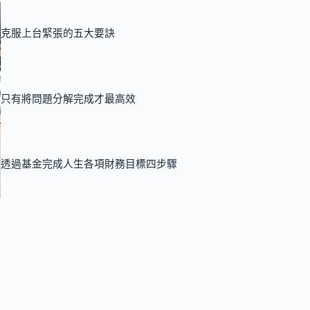
克服上台緊張的五大要訣
只有將問題分解完成才最高效
透過基金完成人生各項財務目標四步驟