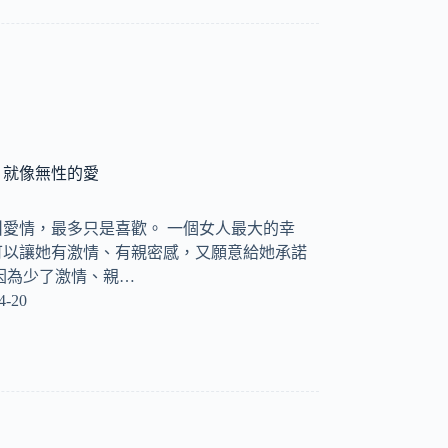
，就像無性的愛
愛情，最多只是喜歡。 一個女人最大的幸
可以讓她有激情、有親密感，又願意給她承諾
因為少了激情、親…
4-20