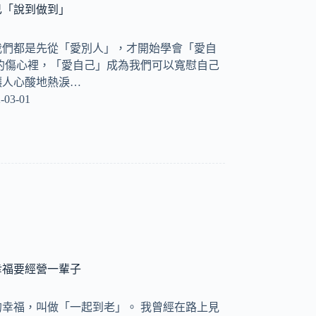
己「說到做到」
我們都是先從「愛別人」，才開始學會「愛自
的傷心裡，「愛自己」成為我們可以寬慰自己
讓人心酸地熱淚…
-03-01
幸福要經營一輩子
幸福，叫做「一起到老」。 我曾經在路上見