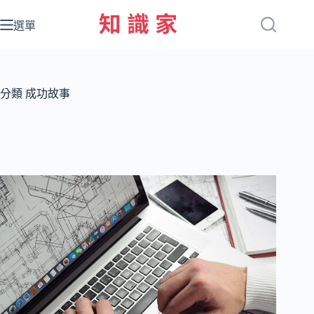
跳
至
選單
主
要
內
容
分類
成功故事