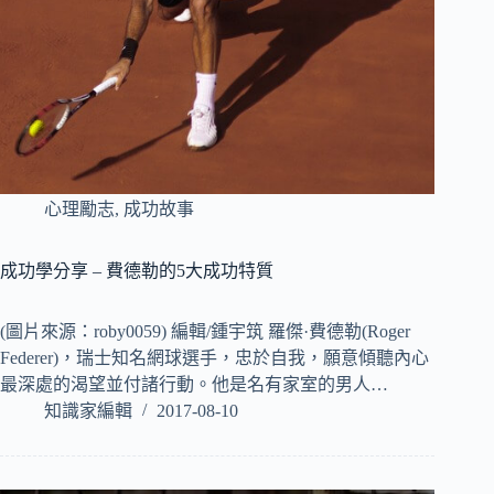
心理勵志
,
成功故事
成功學分享 – 費德勒的5大成功特質
(圖片來源：roby0059) 編輯/鍾宇筑 羅傑·費德勒(Roger
Federer)，瑞士知名網球選手，忠於自我，願意傾聽內心
最深處的渴望並付諸行動。他是名有家室的男人…
知識家編輯
2017-08-10