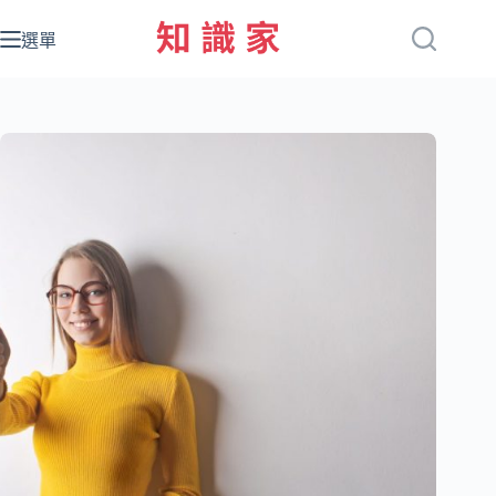
跳
至
選單
主
要
內
容