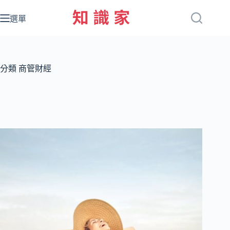
跳
至
選單
主
要
內
容
分類
商管財經