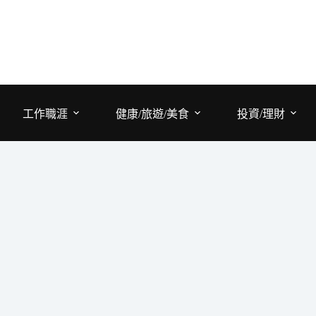
工作職涯
健康/旅遊/美食
投資/理財