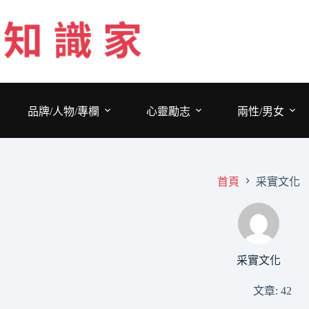
跳
至
主
要
內
容
品牌/人物/專欄
心靈勵志
兩性/男女
首頁
采實文化
采實文化
文章: 42