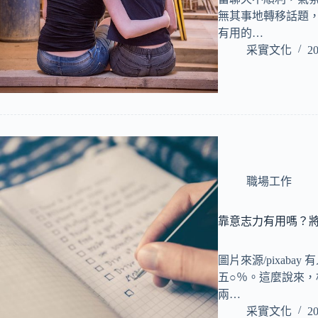
無其事地轉移話題，
有用的…
采實文化
20
職場工作
靠意志力有用嗎？
圖片來源/pixab
五○％。這麼說來
兩…
采實文化
20