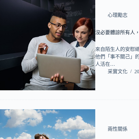
心理勵志
沒必要體諒所有人
來自陌生人的安慰
他們「事不關己」的
人活在…
采實文化
20
兩性關係