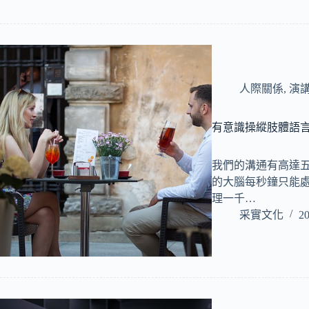
人際關係
,
演
有意識操縱肢體語
我們的溝通有高達
的大腦每秒鐘只能
理一千…
采實文化
20