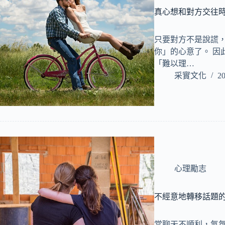
真心想和對方交往
只要對方不是說謊
你」的心意了。 因
「難以理…
采實文化
20
心理勵志
不經意地轉移話題
當聊天不順利，氣