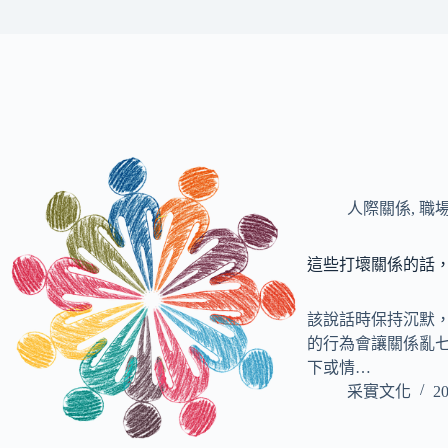
人際關係
,
職
這些打壞關係的話
該說話時保持沉默
的行為會讓關係亂
下或情…
采實文化
20