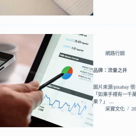
網路行銷
品牌：流量之井
圖片來源/pixab
「如果手裡有一千
果？」 …
采實文化
20