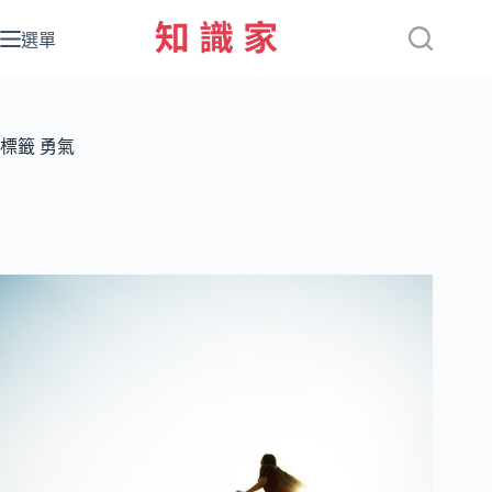
跳
至
選單
主
要
內
容
標籤
勇氣