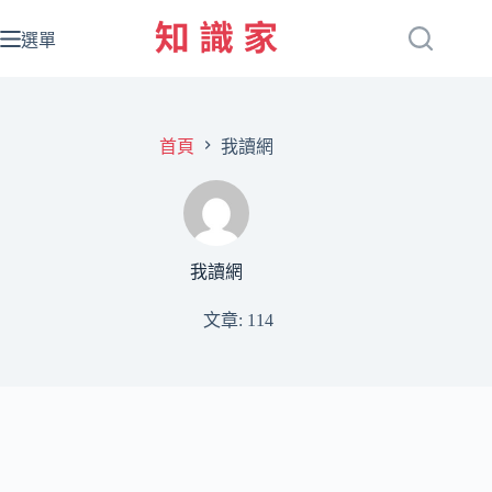
跳
至
選單
主
要
內
容
首頁
我讀網
我讀網
文章: 114