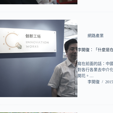
網路產業
李開復：「什麼是
寫在前面的話：中
對各行各業去中介
開花。…
李開復
2015