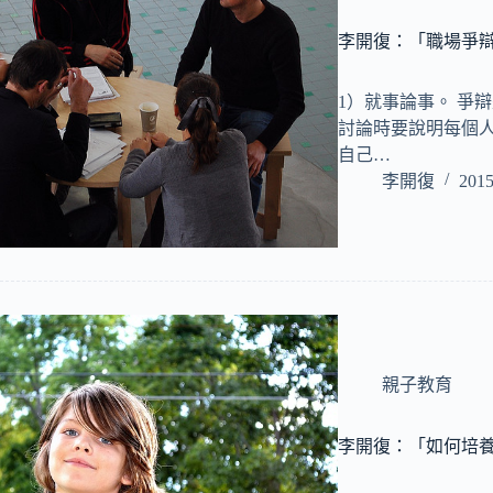
李開復：「職場爭
1）就事論事。 爭
討論時要說明每個
自己…
李開復
2015
親子教育
李開復：「如何培