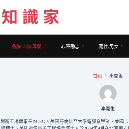
跳
至
主
要
內
容
品牌/人物/專欄
心靈勵志
兩性/男女
首頁
李開復
李開復
創新工場董事長&CEO。美國哥倫比亞大學電腦系畢業、美國
譽博士、美國電氣電子工程協會院士。於2009年9月在北京創