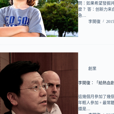
問：如果希望發掘
麼？ 答：创新力来自3
急…
李開復
2015
創業
李開復：「給熱血
這幾個月參加了幾
年輕人參加。最常聽
還是…