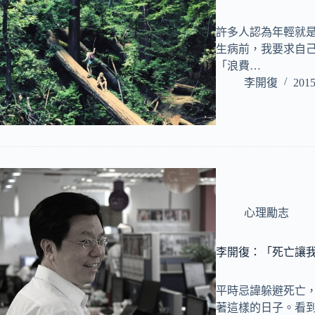
許多人認為年輕就
生病前，我要求自
「浪費…
李開復
2015
心理勵志
李開復：「死亡讓
平時忌諱躲避死亡
著這樣的日子。看