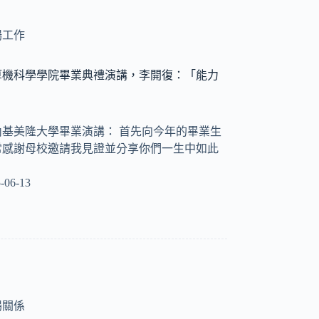
場工作
計算機科學學院畢業典禮演講，李開復：「能力
」
卡內基美隆大學畢業演講： 首先向今年的畢業生
常感謝母校邀請我見證並分享你們一生中如此
-06-13
場關係