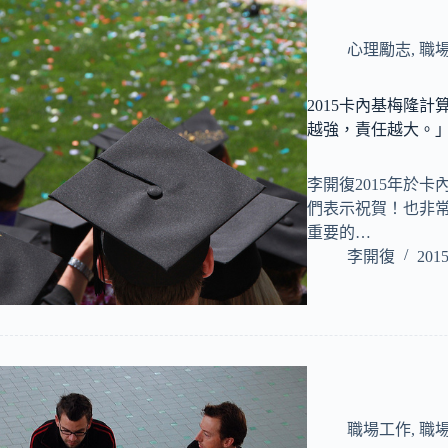
心理勵志
,
職
2015卡內基梅隆
越強，責任越大。
李開復2015年於
們表示祝賀！也非
重要的…
李開復
2015
職場工作
,
職