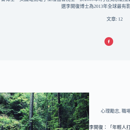
選李開復博士為2013年全球最有影
文章: 12
心理勵志
,
職
李開復：「年輕人