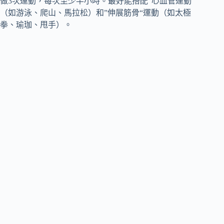
做3次運動，每次至少半小時。最好能搭配“心血管運動”
（如游泳、爬山、馬拉松）和”伸展筋骨“運動（如太極
拳、瑜珈、甩手）。