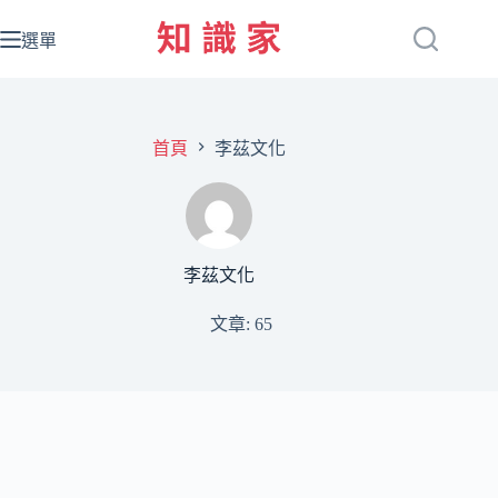
跳
至
選單
主
要
內
容
首頁
李茲文化
李茲文化
文章: 65