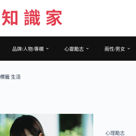
跳
至
主
要
內
容
品牌/人物/專欄
心靈勵志
兩性/男女
標籤
生活
心理勵志