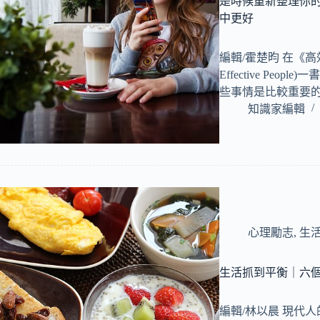
是時候重新整理你
中更好
編輯/霍楚昀 在《高效能人
Effective Pe
些事情是比較重要
知識家編輯
心理勵志
,
生
生活抓到平衡｜六
編輯/林以晨 現代