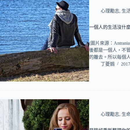
心理勵志
,
生
一個人的生活沒什
(圖片來源：Antra
後都是一個人，不
的離去。所以每個
丁菱娟
2017
心理勵志
,
生