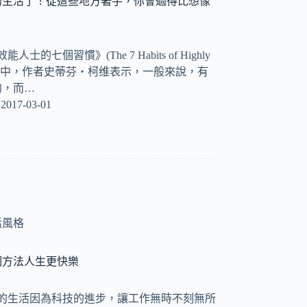
的生活了！從這些地方著手，你會過得比想像
士的七個習慣》(The 7 Habits of Highly
ople)一書中，作者史蒂芬・柯维表示，一般來說，有
的，而…
2017-03-01
活風格
個方法人生更快樂
人的生活因為科技的進步，讓工作無時不刻無所