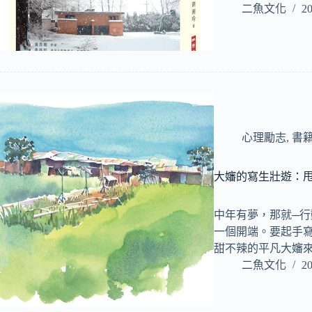
二魚文化
20
心理勵志
,
書
大嬸的寫生壯遊：
中年有夢，那就─行
一個開端。要起手
甜不辣的平凡大嬸
二魚文化
20