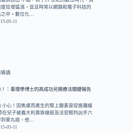
速度狂增猛漲，並且時常以網路和電子科技的
活之中。數位化…
15-05-11
籍導讀
你！：毒理學博士的高成功另類療法關鍵報告
 小心！因焦慮而產生的腎上腺素是促進腫瘤
師在兒子被義大利貴族槍殺及法官輕判凶手六
得到睪丸癌，他…
15-05-11