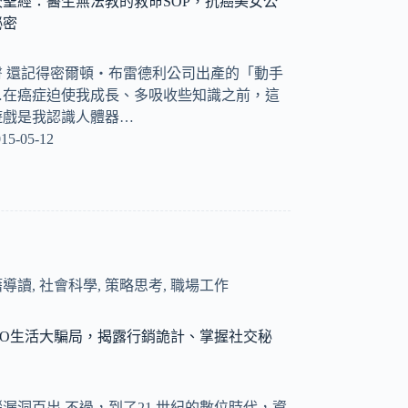
聖經：醫生無法教的救命SOP，抗癌美女公
祕密
 還記得密爾頓‧布雷德利公司出產的「動手
…在癌症迫使我成長、多吸收些知識之前，這
遊戲是我認識人體器…
15-05-12
籍導讀
,
社會科學
,
策略思考
,
職場工作
KO生活大騙局，揭露行銷詭計、掌握社交秘
。
漏洞百出 不過，到了21 世紀的數位時代，資