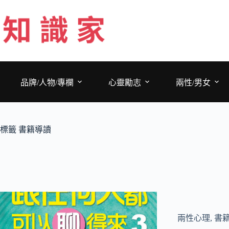
跳
至
主
要
內
容
品牌/人物/專欄
心靈勵志
兩性/男女
標籤
書籍導讀
兩性心理
,
書