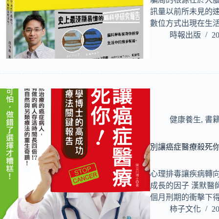
訊量以前所未見的
數位方式出現在生
時報出版
20
健康養生
,
書
別讓癌症醫療殺死
心理排毒讓疾病轉向
成長的因子 漢默醫
個月刑期的衝擊下
柿子文化
20