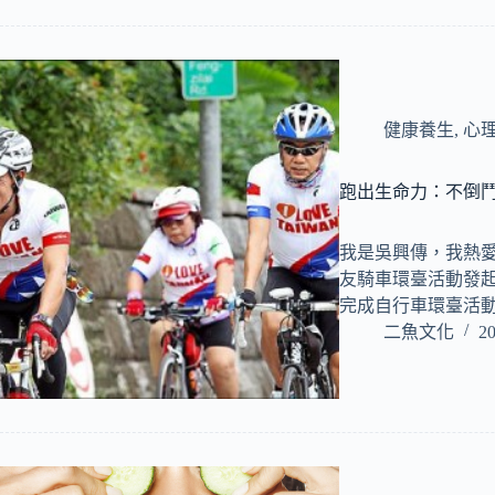
健康養生
,
心
跑出生命力：不倒
我是吳興傳，我熱愛
友騎車環臺活動發
完成自行車環臺活動
二魚文化
20