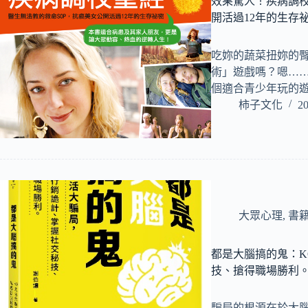
效果驚人！疾病調校
開活過12年的生存
吃妳的蔬菜扭妳的臀
術」遊戲嗎？嗯…
個適合青少年玩的
柿子文化
20
大眾心理
,
書
都是大腦搞的鬼：
技、搶得職場勝利
騙局的根源在於大腦