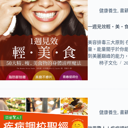
健康養生
,
書
一週見效輕‧美‧食
美容排毒三大原則 
量。能量關乎於你
到美麗巔峰的能力
柿子文化
20
健康養生
,
書