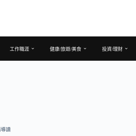
工作職涯
健康/旅遊/美食
投資/理財
籍導讀