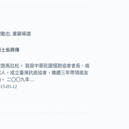
理勵志
,
書籍導讀
鬥士吳興傳
跑馬拉松。 我是中華民國慢跑協會會長、癌
起人，成立臺灣抗癌協會，連續三年帶領癌友
。 二〇〇九年…
15-05-12