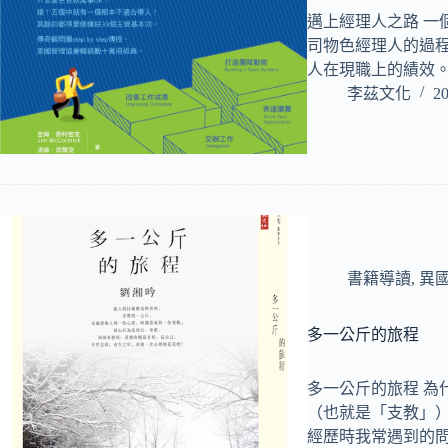
邁上經理人之路 一
司物色經理人的過
人在現職上的績效
李茲文化
20
書籍導讀
,
異
多一公斤的旅程
多一公斤的旅程 為
（也就是「支教」
經歷時我常遇到的