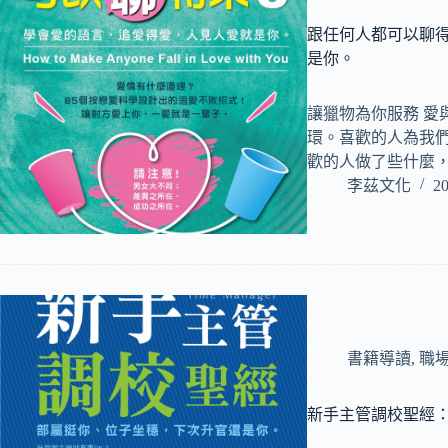
跟任何人都可以聊
是你。
讓獵物為你服務 愛
環。喜歡的人為我
歡的人做了些什麼
李茲文化
20
書籍導讀
,
職
新手主管調校聖經