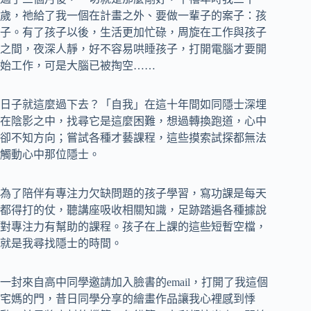
歲，祂給了我一個在計畫之外、要做一輩子的案子：孩
子。有了孩子以後，生活更加忙碌，周旋在工作與孩子
之間，夜深人靜，好不容易哄睡孩子，打開電腦才要開
始工作，可是大腦已被掏空……
日子就這麼過下去？「自我」在這十年間如同隱士深埋
在陰影之中，找尋它是這麼困難，想過轉換跑道，心中
卻不知方向；嘗試各種才藝課程，這些摸索試探都無法
觸動心中那位隱士。
為了陪伴有專注力欠缺問題的孩子學習，寫功課是每天
都得打的仗，聽講座吸收相關知識，足跡踏遍各種據說
對專注力有幫助的課程。孩子在上課的這些短暫空檔，
就是我尋找隱士的時間。
一封來自高中同學邀請加入臉書的email，打開了我這個
宅媽的門，昔日同學分享的繪畫作品讓我心裡感到悸