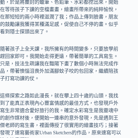
動，於是將塵封的蠟筆、色鉛筆、水彩都挖出來，開始
在等待孩子下課的空檔畫畫，繪畫所帶來的純粹愉悅，
在那短短的兩小時裡滋潤了我；作品上傳到臉書，朋友
的鼓勵讓我獲得某種滿足感，促使自己不停的畫。似乎
看到隱士探頭出來了。
隨著孩子上全天課，我所擁有的時間變多，只要放學前
趕回家即可。我開始走得更遠，帶著簡單的工具寫生。
只是，技法生疏讓我在豔陽下畫了數個小時無法完成作
品，帶著懊惱沮喪外加滿腳蚊子咬的包回家，繼續陪孩
子打寫功課的仗。
這條探索之路如此漫長，就在攀上四十歲的山頭，我找
到了能真正表現內心豐富情感的最佳方式，也發現戶外
寫生非常適合愛好旅行的我。確定水彩寫生是我靈魂中
的創作媒材後，便開始一連串的意外發現，先是遇到王
傑老師的寫生書，裡面傳授了很實用的繪畫技巧；接著
發現了速寫藝術家Urban Sketchers的作品，原來速寫可以