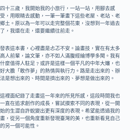
四十三歲，我開始我的小旅行，一站一站，用腳去感
受，用眼睛去感動，一筆一筆畫下這些老屋、老站、老
鄉土。原以為一年可以走完整個花東，沒想到一年過去
了，我還在走，還要繼續往前走。
發表這本書，心裡盡是忐忑不安。論畫技，實在有太多
高人前輩，論文筆，亦不如人滿腹經綸博學多聞。我有
什麼值得人駐足﹖或許是這樣一個平凡的中年大嬸，也
好大膽「敢作夢」的熱情與執行力。路是走出來的、辦
法是想出來的、時間是擠出來的、夢想是做出來的。
這裡面紀錄了走畫這一年來的所見所感，這段時間我也
一直在追求創作的成長，嘗試摸索不同的表現，從一開
始的生澀自許蛻變出更有深度的表現。希望能透過我的
畫，從另一個角度重新發現臺灣的美，也重新看見自己
的另一個可能性。