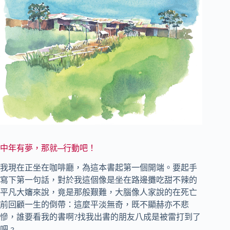
中年有夢，那就─行動吧！
我現在正坐在咖啡廳，為這本書起第一個開端。要起手
寫下第一句話，對於我這個像是坐在路邊攤吃甜不辣的
平凡大嬸來說，竟是那般艱難，大腦像人家說的在死亡
前回顧一生的倒帶：這麼平淡無奇，既不顯赫亦不悲
慘，誰要看我的書啊?找我出書的朋友八成是被雷打到了
吧﹖