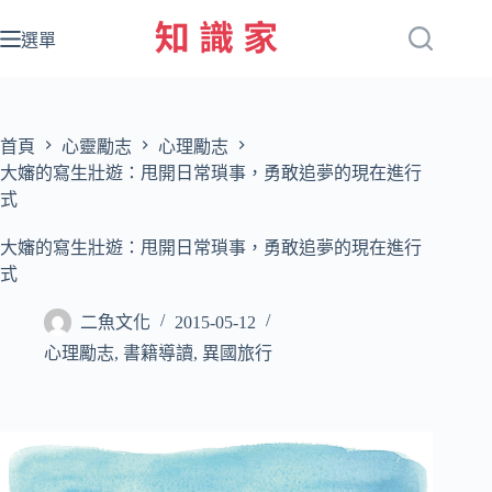
跳
至
選單
主
要
內
容
首頁
心靈勵志
心理勵志
大嬸的寫生壯遊：甩開日常瑣事，勇敢追夢的現在進行
式
大嬸的寫生壯遊：甩開日常瑣事，勇敢追夢的現在進行
式
二魚文化
2015-05-12
心理勵志
,
書籍導讀
,
異國旅行