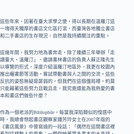
這些年來，因著在臺大求學之便，得以長期在溫羅汀這
一塊得天獨厚的書店文化區打滾，而臺灣各地獨立書店
和二手書店的生存現況，自然是我持續關注的重點。
這幾年間，我努力地為書奔走，除了連續三年舉辦「走
讀臺大‧溫羅汀」、邀請書林書店的負責人蘇正隆先生
以導覽的形式，深度介紹溫羅汀地區外，我更在校園內
推出曬書節等活動，嘗試帶動書與人之間的交流。這些
反抗的姿態無疑是孱弱的，但我們在這個僵局裡，約莫
只能藉著這些努力且戰且走，我究竟還能為我熱愛的書
本和書店們做些什麼？
作為一個老派的Bibliophile，每當我深陷類似的惶惑中
時，我總會想起書店觀察家鍾芳玲女士在2007年版的
《書店風景》中曾寫過的一段話：「偶然在這間書店裡
看到這樣動人的景象：一顆倒映著眾多書本的水晶球，