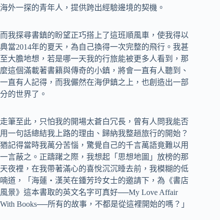
海外一探的青年人，提供跨出經驗邊境的契機。
而我探尋書鎮的盼望正巧搭上了這班順風車，使我得以
典當2014年的夏天，為自己換得一次完整的飛行。我甚
至大膽地想，若是哪一天我的行旅能被更多人看到，那
麼這個滿載著書籍與傳奇的小鎮，將會一直有人聽到、
一直有人記得，而我儼然在海伊鎮之上，也創造出一部
分的世界了。
走筆至此，只怕我的開場太蒼白冗長，曾有人問我能否
用一句話總結我上路的理由、歸納我整趟旅行的開始？
猶記得當時我萬分苦惱，驚覺自己的千言萬語竟難以用
一言蔽之。正躊躇之際，我想起「思想地圖」放榜的那
天夜裡，在我帶著滿心的喜悅沉沉睡去前，我模糊的低
喃道，「海蓮‧漢芙在鍾芳玲女士的邀請下，為《書店
風景》這本書取的英文名字可真好──My Love Affair
With Books──所有的故事，不都是從這裡開始的嗎？」