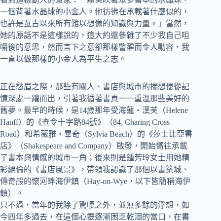
一個背著水晶球的小金人。他彷彿在承載著什麼似的，
也許是亙古以來所有難以想像的知識與力量。」當然，
她的原話不是這樣說的，這大約還參雜了不少我自己咀
嚼後的意思，然而言下之意卻那樣警醒而令人動容，我
一直以做那樣的小金人為平生之志。
正在愁眉之際，那些有關人、書店與城市的揣想便從記
憶深處一躍而出，引著我循著書頁一一重溫那些美好的
舊夢。最早的時候，是14歲那年受海蓮‧漢芙（Helene
Hanff）的《查令十字路84號》（84, Charing Cross
Road）和希薇雅‧畢奇（Sylvia Beach）的《莎士比亞書
店》（Shakespeare and Company）啟發，開始嚮往承載
了書本與情感的城市一角；後來則是鍾芳玲女士用她精
彩絕倫的《書店風景》，帶領我認識了那個以書築城、
傳奇般的懷河畔海伊鎮（Hay-on-Wye，以下皆簡稱海伊
鎮）。
只不過，當年的我除了驚嘆之外，並無多餘的浮想，如
今四年多過去，在這個心靈逐漸困乏乾涸的當口，在書