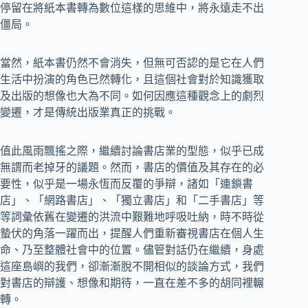
停留在將紙本書轉為數位這樣的思維中，將永遠走不出
僵局。
當然，紙本書仍然不會消失，但無可否認的是它在人們
生活中扮演的角色已然轉化，且這個社會對於知識獲取
及出版的想像也大為不同。如何因應這種觀念上的劇烈
變遷，才是傳統出版業真正的挑戰。
值此風雨飄搖之際，繼續討論書店業的型態，似乎已成
無謂而老掉牙的議題。然而，書店的價值及其存在的必
要性，似乎是一場永恆而反覆的爭辯，諸如「連鎖書
店」、「網路書店」、「獨立書店」和「二手書店」等
等詞彙依舊在變遷的洪流中艱難地呼吸吐納，時不時從
蟄伏的角落一躍而出，提醒人們重新審視書店在個人生
命、乃至整體社會中的位置。儘管對話仍在繼續，身處
這座島嶼的我們，卻漸漸脫不開相似的談論方式，我們
對書店的辯護、想像和期待，一直在差不多的胡同裡輾
轉。