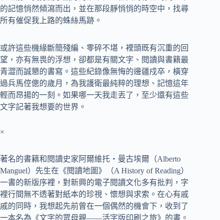
的記憶悄然傾瀉而出，並在那段靜悄悄的時空中，找尋
所有催促我上路的蛛絲馬跡。
或許這些機緣斷簡殘編、零碎不堪，裡頭既有沉重的回
望，亦有無畏的浮想，卻都是有關文字、閱讀與書籍最
青澀而誠懇的書寫。這些紀錄像無悔的邊疆戍卒，橫穿
過兵馬倥傯的歲月，為我護衛最純粹的理想、記憶這年
輕而昂揚的一刻。如果哪一天我走丟了，至少還有這些
文字記著我想要的世界。
×
著名的書籍和閱讀史家阿爾維托‧曼古埃爾（Alberto
Manguel）先生在《閱讀地圖》（A History of Reading）
一書的新版序裡，對新興的電子閱讀文化多有批判，字
裡行間無不透著對紙本的珍視、懷想與求索。在心有戚
戚的同時，我想起先前曾在一個偶然的機會下，收到了
一本名為《文字的眾母親——活字版印刷之旅》的書。