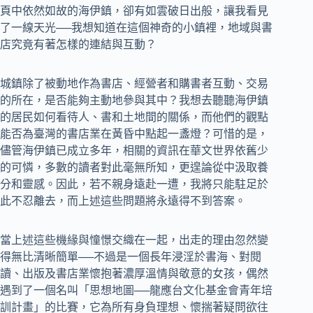
頁中依然如故的海伊鎮，卻有如雲破日出般，讓我看見
了一線天光──我想知道在這個神奇的小鎮裡，地域與書
店究竟有著怎樣的連結與互動？
城鎮除了被動地作為書店、經營者和購書者互動、交易
的所在，是否能夠主動地參與其中？我想去聽聽海伊鎮
的居民如何看待人、書和土地間的關係，而他們的觀點
能否為臺灣的書店業在黃昏中點起一盞燈？可惜的是，
儘管海伊鎮已成立多年，相關的資訊在華文世界依舊少
的可憐，多數的讀者對此毫無所知，更遑論從中汲取養
分和靈感。因此，若不親身遠赴一遭，我將只能駐足於
此不忍離去，而上述這些問題將永遠得不到答案。
當上述這些機緣與憧憬交織在一起，出走的理由忽然變
得無比清晰簡單──不過是一個長年浸淫於書海、對閱
讀、出版及書店業懷抱著濃厚溫情與敬意的女孩，偶然
遇到了一個名叫「思想地圖──龍應台文化基金會青年培
訓計畫」的比賽，它為所有身負理想、懷揣著疑問欲往