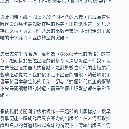
成為一種信仰──你相信你需要它，而非你迫切需要它。
與此同時，紙本閱讀之於整個社會的意義，已成為這個
時代最沉痛也最如鯁在喉的難題。由於紙本書已近危急
存亡之秋，與之同生共息的出版產業鏈同樣也走到了嚴
峻的十字路口，亟欲轉型與突破。
詹宏志先生曾寫過一篇名為〈Google時代的編輯〉的文
章，裡頭對於數位出版的剖析令人深思警醒。他說，現
在傳統出版業最大的盲點，是對於數位時代的出版業樣
貌缺乏想像力。我們似乎走不出書的框架，執著於電子
書等將書本數位化的手法，卻忘了這個時代真正的衝擊
不只是閱讀載體的變遷，而是整個出版型態都在爭辯重
組。
假使我們將關鍵字檢索視作一種迅即的出版樣態，搜尋
引擎便能一躍成為最具影響力的出版者。在人們獲取知
識和訊息的管道越來越複雜的情況下，傳統出版業若仍