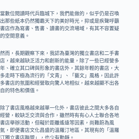
當數位閱讀時代兵臨城下，我們能做的，似乎仍是召喚
出那些紙本仍然獨霸天下的美好時光，抑或是疾聲呼籲
書店作為寫書、售書、讀書的交流場域，有其不容置疑
的空間意義。
然而，長期觀察下來，我認為臺灣的獨立書店和二手書
店，越來越缺乏活力和創新的能量，除了一些已經營多
年、確立其口碑與形象的書店外，其餘年輕的書店，大
多走時下極為流行的「文青」、「藝文」風格，因此許
多書店的氛圍和經營取向驚人地相似，越來越顯不出各
自的特色和價值。
除了書店風格越來越單一化外，書店彼此之間大多各自
經營，較缺乏交流與合作，雖然時有有心人士聯合各地
書店舉辦活動，但礙於距離遙遠等因素，尚難蔚為風
氣，即便書店文化昌盛的溫羅汀地區，其現有的「溫羅
汀獨立書店聯盟」，也少有動靜。