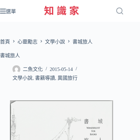
跳
至
選單
主
要
內
容
首頁
心靈勵志
文學小說
書城旅人
書城旅人
二魚文化
2015-05-14
文學小說
,
書籍導讀
,
異國旅行