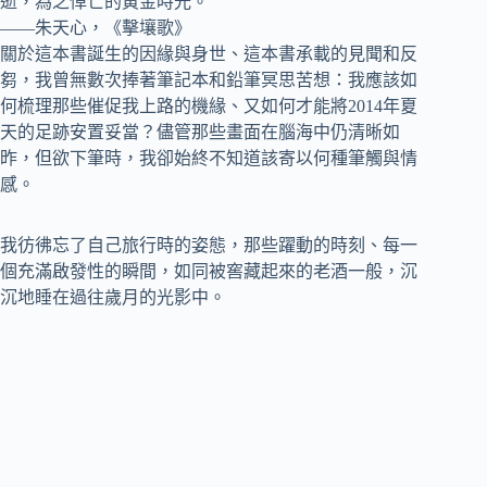
逝，為之悼亡的黃金時光。
——朱天心，《擊壤歌》
關於這本書誕生的因緣與身世、這本書承載的見聞和反
芻，我曾無數次捧著筆記本和鉛筆冥思苦想：我應該如
何梳理那些催促我上路的機緣、又如何才能將2014年夏
天的足跡安置妥當？儘管那些畫面在腦海中仍清晰如
昨，但欲下筆時，我卻始終不知道該寄以何種筆觸與情
感。
我彷彿忘了自己旅行時的姿態，那些躍動的時刻、每一
個充滿啟發性的瞬間，如同被窖藏起來的老酒一般，沉
沉地睡在過往歲月的光影中。