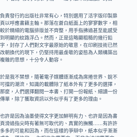
負責發行的出版社非常有心，特別選用了活字版印製扉
頁以呼應書籍主軸。那落在蒼白紙面上的寥寥數字，相
較於精細的電腦排版並不齊整，用手指拂過甚至能感受
到明顯的紋路浮凸。然而，正是這略顯粗糙的幾行鉛
字，封存了人們對文字最原始的敬意，在印刷技術已然
改朝換代的現下，仍堅持用最虔敬的姿態為人類構築出
複雜的思想，十分令人動容。
於是我不禁想，隨著電子媒體逐漸成為席捲世界、銳不
可擋的潮流，知識的載體除了紙本外有了更多的選擇，
那麼，人們選擇翻閱一本書、打開一份報紙、細讀一份
傳單，除了獲取資訊以外似乎有了更多的理由。
也許是因為油墨使得文字更加鮮明有力、也許是因為書
頁滑過指尖時有著無可取代的、真實的撫觸……有許許
多多的可能和因為，而在這樣的爭辯中，紙本似乎漸漸