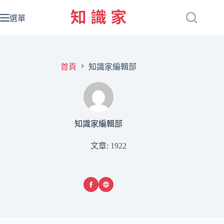
跳
至
選單
主
要
內
容
首頁
知識家編輯部
知識家編輯部
文章: 1922