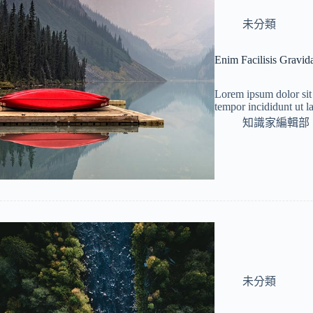
未分類
Enim Facilisis Gravi
Lorem ipsum dolor sit 
tempor incididunt ut 
知識家編輯部
未分類