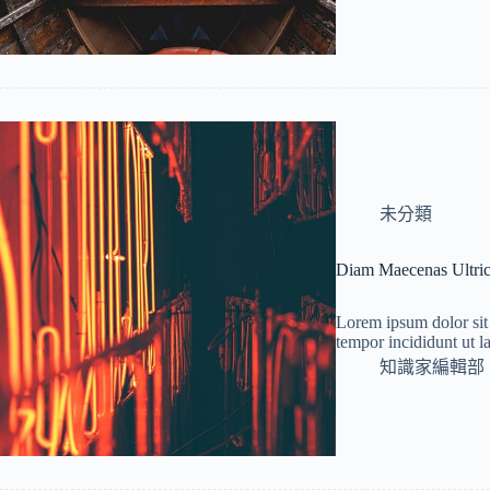
未分類
Diam Maecenas Ultri
Lorem ipsum dolor sit 
tempor incididunt ut 
知識家編輯部