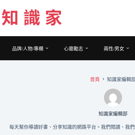
跳
至
主
要
內
容
品牌/人物/專欄
心靈勵志
兩性/男女
首頁
知識家編輯
知識家編輯部
每天幫你導讀好書、分享知識的網路平台。我們閱讀、我們