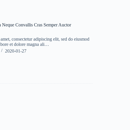
da Neque Convallis Cras Semper Auctor
amet, consectetur adipiscing elit, sed do eiusmod
labore et dolore magna ali…
2020-01-27