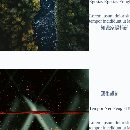
Egestas Egestas Fringi
Lorem ipsum dolor sit 
tempor incididunt ut 
知識家編輯部
藝術設計
Tempor Nec Feugiat N
Lorem ipsum dolor sit 
tempor incididunt ut 