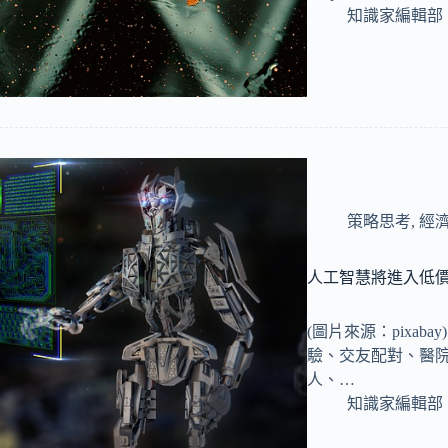
知識家編輯部
策略思考
,
經
人工智慧將進入低價
(圖片來源：pixab
驗、交友配對、醫
人、…
知識家編輯部