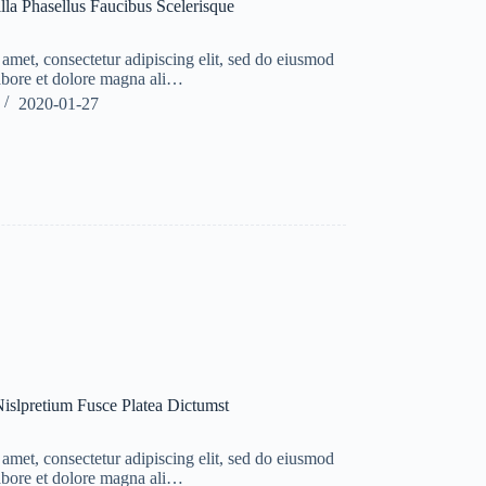
lla Phasellus Faucibus Scelerisque
amet, consectetur adipiscing elit, sed do eiusmod
labore et dolore magna ali…
2020-01-27
islpretium Fusce Platea Dictumst
amet, consectetur adipiscing elit, sed do eiusmod
labore et dolore magna ali…