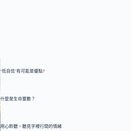
‘低自信’有可能是優點?
什麼是生命靈數？
用心聆聽，聽見字裡行間的情緒