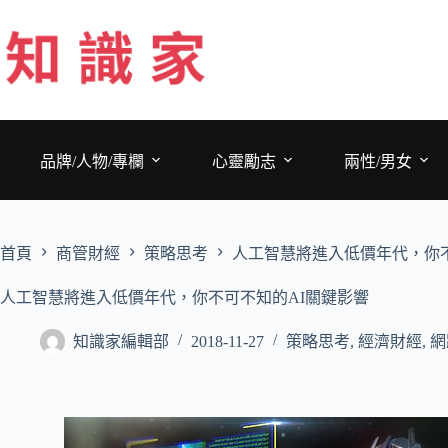
跳
至
主
要
內
容
品牌/人物/專欄
心靈勵志
兩性/男女
首頁
商管財經
策略思考
人工智慧將進入低價年代，你不
人工智慧將進入低價年代，你不可不知的AI關鍵影響
知識家編輯部
2018-11-27
策略思考
,
經濟財經
,
網