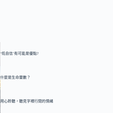
‘低自信’有可能是優點?
什麼是生命靈數？
用心聆聽，聽見字裡行間的情緒