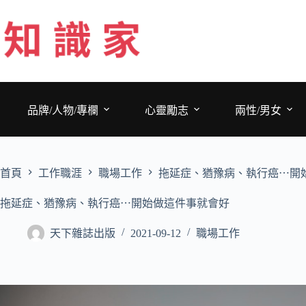
跳
至
主
要
內
容
品牌/人物/專欄
心靈勵志
兩性/男女
首頁
工作職涯
職場工作
拖延症、猶豫病、執行癌⋯開
拖延症、猶豫病、執行癌⋯開始做這件事就會好
天下雜誌出版
2021-09-12
職場工作