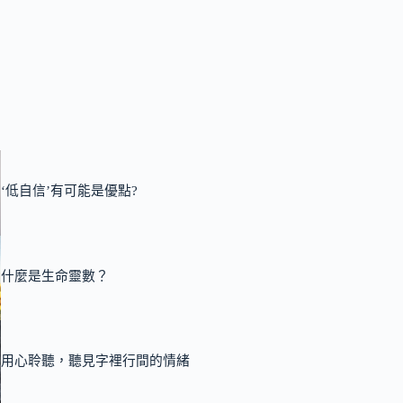
‘低自信’有可能是優點?
什麼是生命靈數？
用心聆聽，聽見字裡行間的情緒