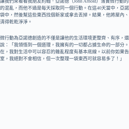
讓我們來看看我朋友約翰．亞諾德（John Arnold）落實微行
的混亂，而他不過是每天採取同一個行動。在這40天當中，亞
袋中，然後幫這些東西找個新家或拿去丟掉。結果，他將屋內、
清得乾乾淨淨。
微行動為亞諾德創造的不僅是讓他的生活環境更整齊、有序，還
說：「我領悟到一個道理，我擁有的一切都占據生命的一部分。
在，我對生活中可以容忍的雜亂程度有基本底線。以前你如果告
室，我絕對不會相信，但一次整理一袋東西可就容易多了！」