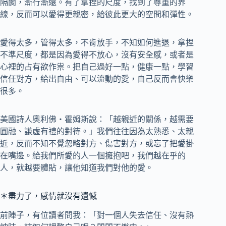
隔閡，漸行漸遠。有了拿捏的尺度，找到了尊重的界
線，反而可以愛得更親密，給彼此更大的空間和彈性。
愛得太多，管得太多，不肯放手，不知如何進退，拿捏
不準尺度，都是因為愛得不放心，沒有安全感，或者是
心裡的占有欲作祟。把自己過好一點，健康一點，學習
信任對方，給出自由、可以流動的愛，自己反而會快樂
很多。
美國詩人奧利佛‧霍姆斯說：「越親近的關係，越需要
圓融、謙虛有禮的對待。」我們往往因為太熟悉、太親
近，反而不知不覺忽略對方、傷害對方，或忘了把愛掛
在嘴邊。給我們所愛的人一個擁抱吧，我們越在乎的
人，就越要體貼，讓他知道我們對他的愛。
＊盡力了，感情就沒有遺憾
前陣子，有位讀者問我：「對一個人失去信任、沒有熱