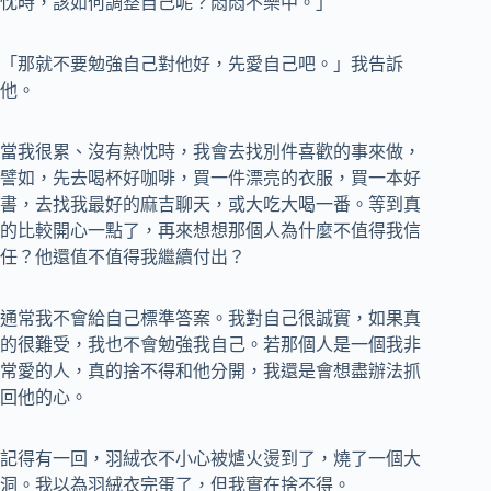
忱時，該如何調整自己呢？悶悶不樂中。」
「那就不要勉強自己對他好，先愛自己吧。」我告訴
他。
當我很累、沒有熱忱時，我會去找別件喜歡的事來做，
譬如，先去喝杯好咖啡，買一件漂亮的衣服，買一本好
書，去找我最好的麻吉聊天，或大吃大喝一番。等到真
的比較開心一點了，再來想想那個人為什麼不值得我信
任？他還值不值得我繼續付出？
通常我不會給自己標準答案。我對自己很誠實，如果真
的很難受，我也不會勉強我自己。若那個人是一個我非
常愛的人，真的捨不得和他分開，我還是會想盡辦法抓
回他的心。
記得有一回，羽絨衣不小心被爐火燙到了，燒了一個大
洞。我以為羽絨衣完蛋了，但我實在捨不得。