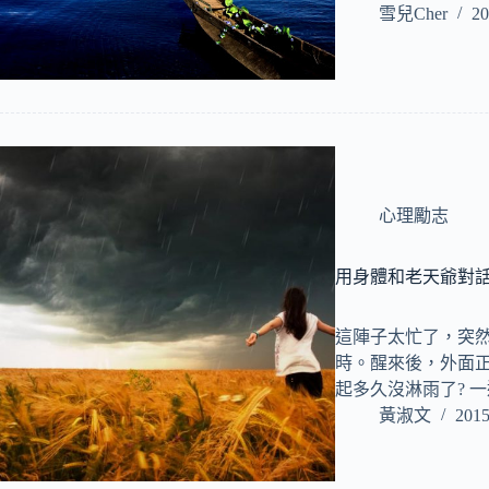
雪兒Cher
20
心理勵志
用身體和老天爺對
這陣子太忙了，突
時。醒來後，外面正
起多久沒淋雨了? 
黃淑文
2015