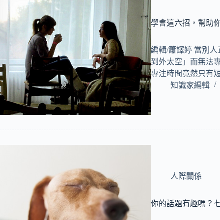
學會這六招，幫助
編輯/蕭譯婷 當別
到外太空」而無法
專注時間竟然只有
知識家編輯
人際關係
你的話題有趣嗎？