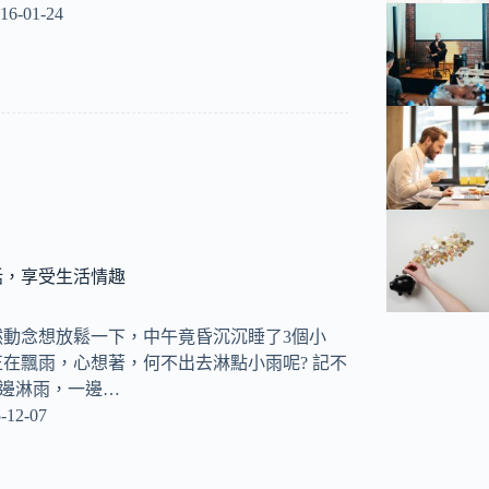
16-01-24
話，享受生活情趣
然動念想放鬆一下，中午竟昏沉沉睡了3個小
在飄雨，心想著，何不出去淋點小雨呢? 記不
一邊淋雨，一邊…
-12-07