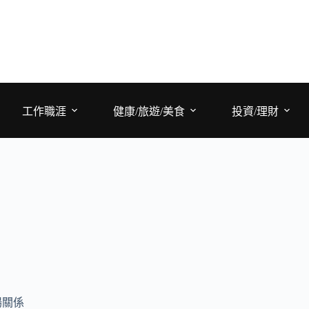
工作職涯
健康/旅遊/美食
投資/理財
場關係