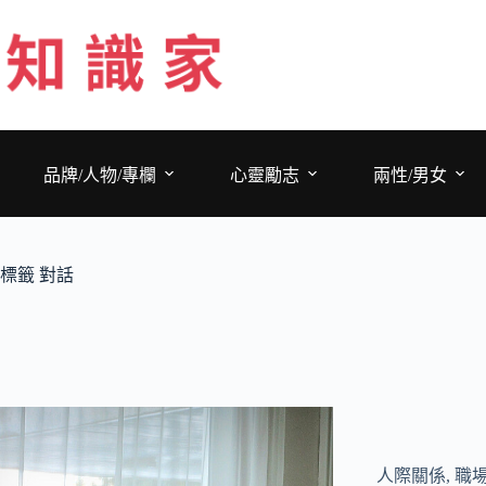
跳
至
主
要
內
容
品牌/人物/專欄
心靈勵志
兩性/男女
標籤
對話
人際關係
,
職