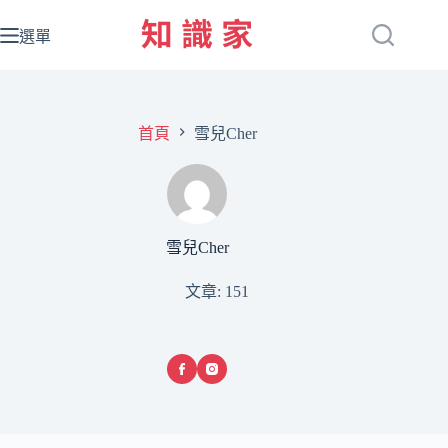
跳
至
選單
主
要
內
容
首頁
雪兒Cher
雪兒Cher
文章: 151