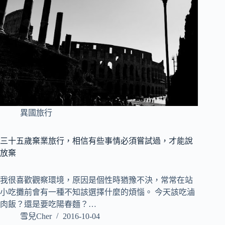
異國旅行
三十五歲棄業旅行，相信有些事情必須嘗試過，才能說
放棄
我很喜歡觀察環境，原因是個性時猶豫不決，常常在站
小吃攤前會有一種不知該選擇什麼的煩惱。 今天該吃滷
肉飯？還是要吃陽春麵？…
雪兒Cher
2016-10-04