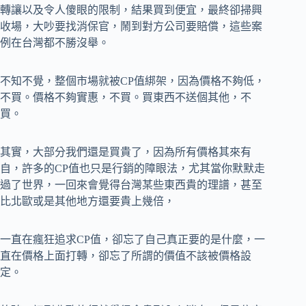
轉讓以及令人傻眼的限制，結果買到便宜，最終卻掃興
收場，大吵要找消保官，鬧到對方公司要賠償，這些案
例在台灣都不勝沒舉。
不知不覺，整個市場就被CP值綁架，因為價格不夠低，
不買。價格不夠實惠，不買。買東西不送個其他，不
買。
其實，大部分我們還是買貴了，因為所有價格其來有
自，許多的CP值也只是行銷的障眼法，尤其當你默默走
過了世界，一回來會覺得台灣某些東西貴的理譜，甚至
比北歐或是其他地方還要貴上幾倍，
一直在瘋狂追求CP值，卻忘了自己真正要的是什麼，一
直在價格上面打轉，卻忘了所謂的價值不該被價格設
定。