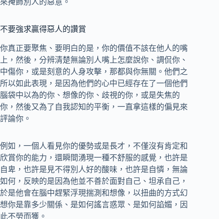
來掩飾別人的惡意。
不要強求贏得惡人的讚賞
你真正要聚焦、要明白的是，你的價值不該在他人的嘴
上，然後，分辨清楚無論別人嘴上怎麼說你、調侃你、
中傷你，或是刻意的人身攻擊，那都與你無關。他們之
所以如此表現，是因為他們的心中已經存在了一個他們
腦袋中以為的你、想像的你、歧視的你，或是失焦的
你，然後又為了自我認知的平衡，一直拿這樣的偏見來
評論你。
例如，一個人看見你的優勢或是長才，不僅沒有肯定和
欣賞你的能力，還瞬間湧現一種不舒服的感覺，也許是
自卑，也許是見不得別人好的酸味，也許是自憐，無論
如何，反映的是因為他並不善於面對自己、坦承自己，
於是他會在腦中趕緊浮現揣測和想像，以扭曲的方式幻
想你是靠多少關係、是如何謠言惑眾、是如何諂媚，因
此不勞而獲。