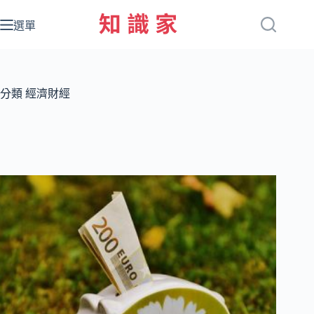
跳
至
選單
主
要
內
容
分類
經濟財經