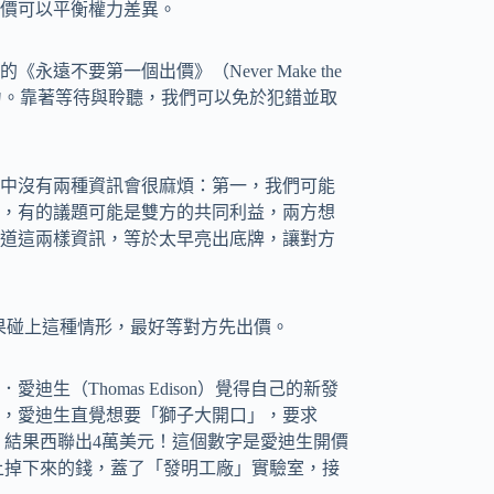
價可以平衡權力差異。
不要第一個出價》（Never Make the
價能力。靠著等待與聆聽，我們可以免於犯錯並取
中沒有兩種資訊會很麻煩：第一，我們可能
，有的議題可能是雙方的共同利益，兩方想
道這兩樣資訊，等於太早亮出底牌，讓對方
果碰上這種情形，最好等對方先出價。
（Thomas Edison）覺得自己的新發
，愛迪生直覺想要「獅子大開口」，要求
？」結果西聯出4萬美元！這個數字是愛迪生開價
天上掉下來的錢，蓋了「發明工廠」實驗室，接