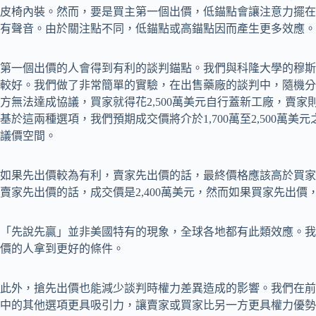
皮椅內裝。然而，要是買主第一個出價，低錨點會讓注意力擺在
有聲音。由於關注點不同，低錨點或高錨點因而產生更多效應。
第一個出價的人會得到有利的談判錨點。我們與科隆大學的穆斯
較好。我們做了非常簡單的實驗，在出售藥廠的談判中，隨機分
方無法達成協議，買家就得花2,500萬美元自行蓋新工廠，賣家則
基於這兩種選項，我們預期成交價將介於1,700萬至2,500萬美
議價空間。
如果先出價較為有利，賣家先出價的話，最終價格應該高於買家
賣家先出價的話，成交價是2,400萬美元，然而如果買家先出價，
「先說先贏」並非美國特有的現象，全球各地都有此類效應。我
價的人拿到更好的條件。
此外，搶先出價也能減少談判時權力差異造成的影響。我們在前
中的其他選項更具吸引力，讓賣家或買家比另一方更具權力優勢