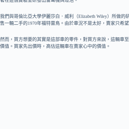
著在這個實驗室研發出留聲機與燈泡。
我們與哥倫比亞大學伊麗莎白．威利（Elizabeth Wiley）
售一輛二手的1970年福特雷鳥。由於車況不是太好，賣家只希望
然而，買方想要的其實是這部車的零件，對買方來說，這輛車至少
價值。買家先出價時，高估這輛車在賣家心中的價值。