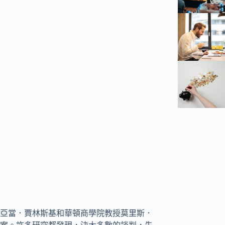
亞當．賈林斯基和華頓商學院教授莫里斯．