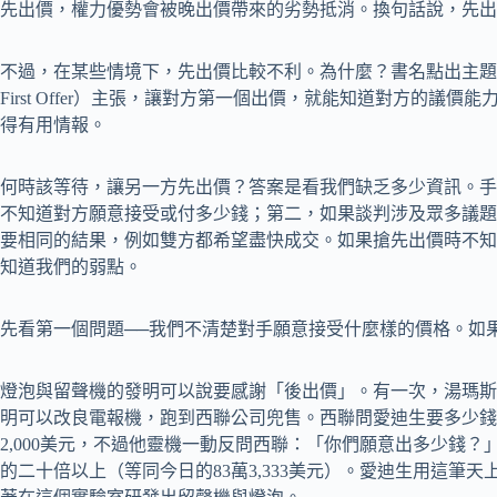
先出價，權力優勢會被晚出價帶來的劣勢抵消。換句話說，先出
不過，在某些情境下，先出價比較不利。為什麼？書名點出主題的《永遠
First Offer）主張，讓對方第一個出價，就能知道對方的議
得有用情報。
何時該等待，讓另一方先出價？答案是看我們缺乏多少資訊。手
不知道對方願意接受或付多少錢；第二，如果談判涉及眾多議題
要相同的結果，例如雙方都希望盡快成交。如果搶先出價時不知
知道我們的弱點。
先看第一個問題──我們不清楚對手願意接受什麼樣的價格。如
燈泡與留聲機的發明可以說要感謝「後出價」。有一次，湯瑪斯．愛迪生
明可以改良電報機，跑到西聯公司兜售。西聯問愛迪生要多少錢
2,000美元，不過他靈機一動反問西聯：「你們願意出多少錢
的二十倍以上（等同今日的83萬3,333美元）。愛迪生用這筆