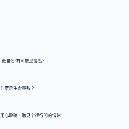
‘低自信’有可能是優點?
什麼是生命靈數？
用心聆聽，聽見字裡行間的情緒