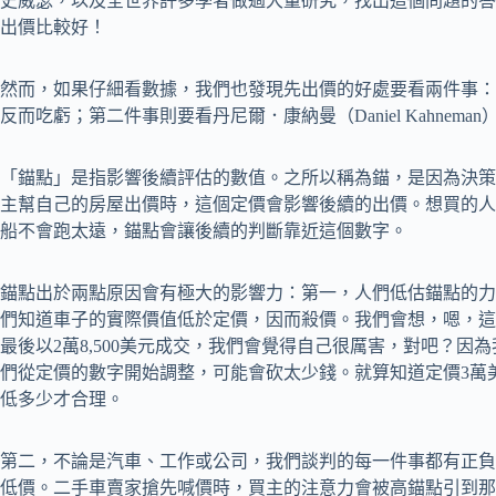
史威瑟，以及全世界許多學者做過大量研究，找出這個問題的答
出價比較好！
然而，如果仔細看數據，我們也發現先出價的好處要看兩件事：
反而吃虧；第二件事則要看丹尼爾．康納曼（Daniel Kahnem
「錨點」是指影響後續評估的數值。之所以稱為錨，是因為決策
主幫自己的房屋出價時，這個定價會影響後續的出價。想買的人
船不會跑太遠，錨點會讓後續的判斷靠近這個數字。
錨點出於兩點原因會有極大的影響力：第一，人們低估錨點的力
們知道車子的實際價值低於定價，因而殺價。我們會想，嗯，這
最後以2萬8,500美元成交，我們會覺得自己很厲害，對吧？因
們從定價的數字開始調整，可能會砍太少錢。就算知道定價3萬
低多少才合理。
第二，不論是汽車、工作或公司，我們談判的每一件事都有正負
低價。二手車賣家搶先喊價時，買主的注意力會被高錨點引到那