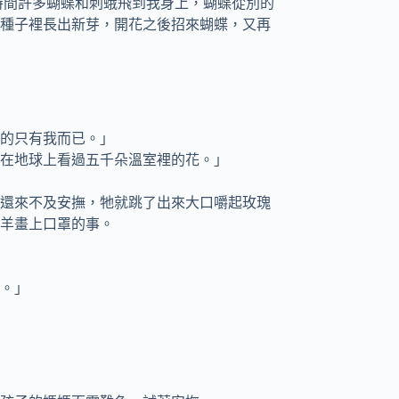
時間許多蝴蝶和刺蛾飛到我身上，蝴蝶從別的
種子裡長出新芽，開花之後招來蝴蝶，又再
的只有我而已。」
在地球上看過五千朵溫室裡的花。」
還來不及安撫，牠就跳了出來大口嚼起玫瑰
羊畫上口罩的事。
。」