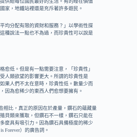
提供給每位國民最好的生活。有的睡在價值
國家，地鐵站裡還是充斥著許多遊民。
平均分配有限的資財和服務？」以學術性探
這種說法一點也不為過，而珍貴性可以說是
格愈低。但是有一點需要注意，「珍貴性」
受人類欲望的影響更大。所謂的珍貴性是
如果人們不太在意時，珍貴性低。數量少而
，因為愈稀少的東西人們愈想要擁有。
這些相比，真正的原因在於產量，鑽石的蘊藏量
殖貝類來獲取，但鑽石不一樣，鑽石只能在
多麼具有吸引力。因為鑽石具備極度的稀少
 Forever）的廣告詞。