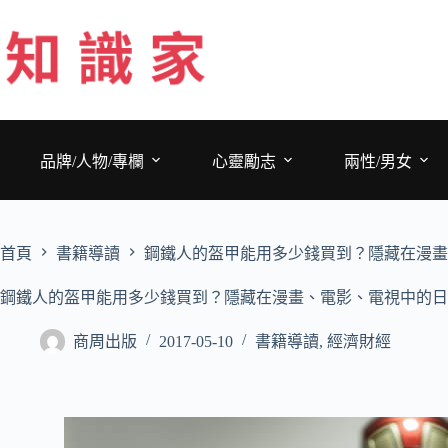
跳
至
主
要
內
容
品牌/人物/專欄
心靈勵志
兩性/男女
首頁
書籍導讀
鋼鐵人的盔甲能用多少錢買到？隱藏在漫畫
鋼鐵人的盔甲能用多少錢買到？隱藏在漫畫、電影、電視中的日
商周出版
2017-05-10
書籍導讀
,
經濟財經