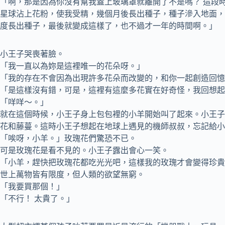
「啊，那是因為你沒有幫我蓋上玻璃罩就離開了不是嗎？ 這段
星球沾上花粉，使我受精，幾個月後長出種子，種子滲入地面，
度長出種子，最後就變成這樣了，也不過才一年的時間啊。」
小王子哭喪著臉。
「我一直以為妳是這裡唯一的花朵呀。」
「我的存在不會因為出現許多花朵而改變的，和你一起創造回憶
「是這樣沒有錯，可是，這裡有這麼多花實在好奇怪，我回想起
「咩咩～。」
就在這個時候，小王子身上包包裡的小羊開始叫了起來。小王子
花和藤蔓。這時小王子想起在地球上遇見的機師叔叔，忘記給小
「唉呀，小羊。」玫瑰花們驚恐不已。
可是玫瑰花是看不見的。小王子露出會心一笑。
「小羊，趕快把玫瑰花都吃光光吧，這樣我的玫瑰才會變得珍貴
世上萬物皆有限度，但人類的欲望無窮。
「我要買那個！」
「不行！ 太貴了。」