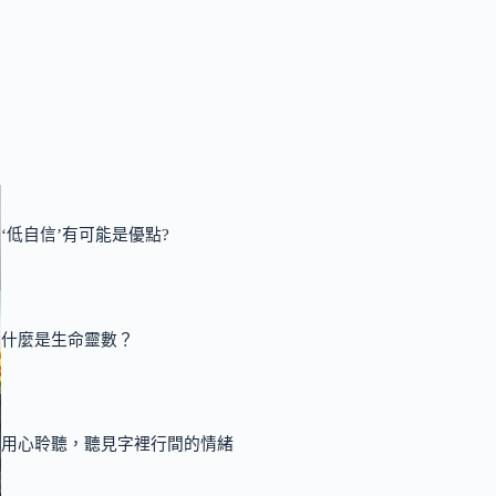
‘低自信’有可能是優點?
什麼是生命靈數？
用心聆聽，聽見字裡行間的情緒