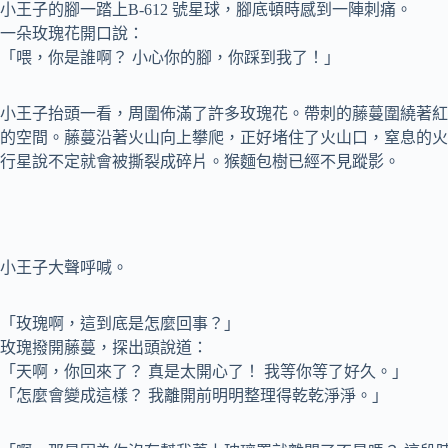
小王子的腳一踏上B-612 號星球，腳底頓時感到一陣刺痛。
一朵玫瑰花開口說：
「喂，你是誰啊？ 小心你的腳，你踩到我了！」
小王子抬頭一看，周圍佈滿了許多玫瑰花。帶刺的藤蔓圍繞著紅
的空間。藤蔓沿著火山向上攀爬，正好堵住了火山口，窒息的火
行星說不定就會被撕裂成碎片。猴麵包樹已經不見蹤影。
小王子大聲呼喊。
「玫瑰啊，這到底是怎麼回事？」
玫瑰撥開藤蔓，探出頭說道：
「天啊，你回來了？ 真是太開心了！ 我等你等了好久。」
「怎麼會變成這樣？ 我離開前明明整理得乾乾淨淨。」