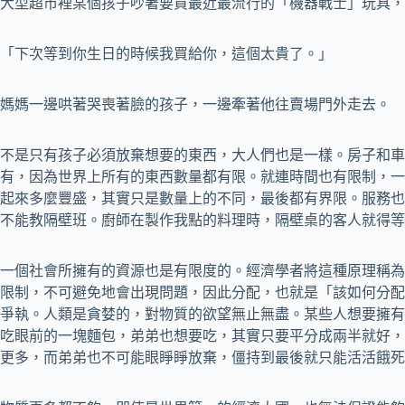
大型超市裡某個孩子吵著要買最近最流行的「機器戰士」玩具，
「下次等到你生日的時候我買給你，這個太貴了。」
媽媽一邊哄著哭喪著臉的孩子，一邊牽著他往賣場門外走去。
不是只有孩子必須放棄想要的東西，大人們也是一樣。房子和車
有，因為世界上所有的東西數量都有限。就連時間也有限制，一
起來多麼豐盛，其實只是數量上的不同，最後都有界限。服務也
不能教隔壁班。廚師在製作我點的料理時，隔壁桌的客人就得等
一個社會所擁有的資源也是有限度的。經濟學者將這種原理稱為
限制，不可避免地會出現問題，因此分配，也就是「該如何分配
爭執。人類是貪婪的，對物質的欲望無止無盡。某些人想要擁有
吃眼前的一塊麵包，弟弟也想要吃，其實只要平分成兩半就好，
更多，而弟弟也不可能眼睜睜放棄，僵持到最後就只能活活餓死