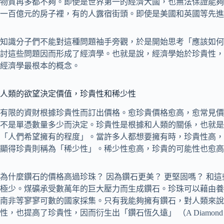
物質再多都不夠。即使是世界第一的經濟大國，也無法保證能夠
一百億元的房子裡，有的人露宿街頭。即使是美國和英國等先進
知識分子們不能對這種問題袖手旁觀，於是開始思考「應該如何
討這些問題因而形成了經濟學。也就是說，經濟學始於珍貴性，
經濟學最根本的概念。
人類的欲望決定價值，珍貴性和稀少性
有限的資財根據珍貴性而訂出價格。愈珍貴價格愈高，愈常見價
不是單憑數量多少而決定。珍貴性是根據和人類的關係，也就是
「人們希望擁有的程度」。當許多人都想要擁有時，珍貴性高，
顯得珍貴則稱為「稀少性」。稀少性愈高，珍貴的可能性也愈高
為什麼鑽石的價格高過珍珠？ 因為鑽石更美？ 更堅固嗎？ 和
極少。煤礦承受數萬年的巨大壓力而生成鑽石。珍珠可以藉由養
南非等寥寥可數的國家採集。只有我能夠擁有鑽石，對人類來說
性，也提高了珍貴性，因而衍生出「鑽石恆久遠」 （A Diamond is