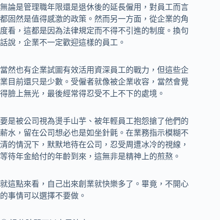
無論是管理職年限還是退休後的延長僱用，對員工而言
都固然是值得感激的政策。然而另一方面，從企業的角
度看，這都是因為法律規定而不得不引進的制度。換句
話說，企業不一定歡迎這樣的員工。
當然也有企業試圖有效活用資深員工的戰力，但這些企
業目前還只是少數。受僱者就像被企業收容，當然會覺
得臉上無光，最後經常得忍受不上不下的處境。
要是被公司視為燙手山芋、被年輕員工抱怨搶了他們的
薪水，留在公司想必也是如坐針氈。在業務指示模糊不
清的情況下，默默地待在公司，忍受周遭冰冷的視線，
等待年金給付的年齡到來，這無非是精神上的煎熬。
就這點來看，自己出來創業就快樂多了。畢竟，不開心
的事情可以選擇不要做。