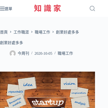
跳
至
選單
主
要
內
容
首頁
工作職涯
職場工作
創業好處多多
創業好處多多
今周刊
2020-10-05
職場工作