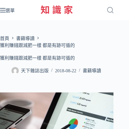
跳
至
選單
主
要
內
容
首頁
書籍導讀
獲利賺錢跟減肥一樣 都是有跡可循的
獲利賺錢跟減肥一樣 都是有跡可循的
天下雜誌出版
2018-08-22
書籍導讀