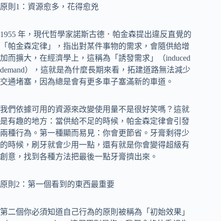
原則1：資源愈多，花得愈兇
1955 年，現代哲學家諾斯古德．帕金森提出違反直覺的
「帕金森定律」，指出對某件事物的需求，會隨供給增
加而擴大，在經濟學上，這稱為「誘發需求」（induced
demand），這就是為什麼長期來看，拓建道路無法減少
交通堵塞，因為總是會有更多車子塞滿新的車道。
我們依據可用的資源來改變使用量不是很好笑嗎？這就
是有趣的地方：當供給不足的時候，帕金森定律會引發
兩種行為。第一種顯而易見：你會更節省。牙膏剩得少
的時候，刷牙就會少用一點，還有就是你會變得超級有
創意，找到各種方法把最後一點牙膏擠出來。
原則2：第一個看到的東西最重要
第二個你必須知道自己行為的原則被稱為「初始效果」