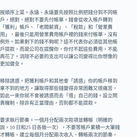
按順序上菜。永遠、永遠要先按照比例把錢分到不同帳
戶，絕對、絕對不要先付帳單。錢會從收入帳戶轉到
「獲利」帳戶、「老闆薪資」、「稅款」和「營業費
用」，最後只能用營業費用帳戶裡的錢來付帳單，沒有
例外。如果剩下的錢不夠呢？這不代表你必須從其他帳
戶提款，而是公司在提醒你，你付不起這些費用，不能
再花了。消除不必要的支出可以讓公司變得比你想像的
更加健全。
移除誘惑。把獲利帳戶和其他會「誘惑」你的帳戶移到
拿不到的地方，讓取得那些錢變得非常困難又很痛苦，
如此一來你就不會被誘惑而去「借」自己的錢。設立問
責機制，除非有正當理由，否則都不能提款。
要求執行節奏。一個月分配兩次款項並轉帳（明確的
說，10 日和25 日各做一次），不要等帳戶累積一大筆錢
才轉帳，建立每個月分配兩次收入、轉帳兩次的節奏，