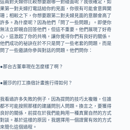
這兩對夫婦你比較想要跟哪一對碰面呢？我很確定，如
果第一對夫婦打電話給你約見面，你很有可能會意興闌
珊；相較之下，你想要跟第二對夫婦見面的意願會高了
許多。為什麼呢？因為他們「問了一些問題」。即便你
無法立即親自回答他們，但這不重要。他們展現了好奇
心，這激起了你的共鳴，讓你覺得你們有良好的關係。
他們成功的祕訣在於不只是問了一些老套的問題，而是
問了一些邀請你參與對話的問題。他們問你：
●那台古董車現在怎麼樣了啊？
●麗莎的打工換宿計畫進行得如何？
我看過許多失敗的例子，因為提問的技巧太複雜，任誰
都不可能按照那樣的建議問別人問題。換言之，要獲得
良好的關係，前提在於我們能夠用一種真實自然的方式
對談。基於這樣的原因，我選擇用一個證實有效的方式
來簡化這個過程。