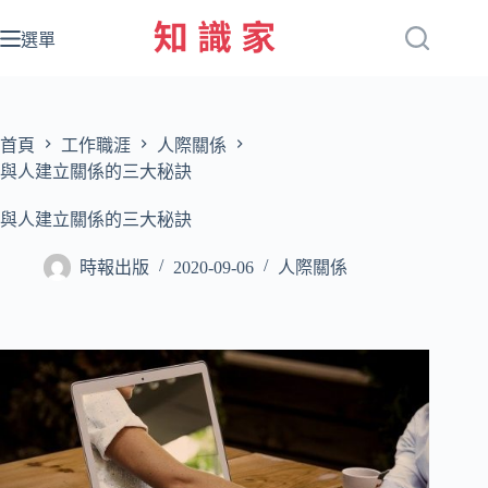
跳
至
選單
主
要
內
容
首頁
工作職涯
人際關係
與人建立關係的三大秘訣
與人建立關係的三大秘訣
時報出版
2020-09-06
人際關係