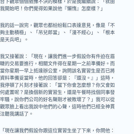
台下觀眾個個猶豫不決的模樣，於是我繼續說：「就由
我開始吧！你們覺得如果說他『懶惰』怎麼樣？」
我的話一說完，觀眾也都紛紛鬆口表達意見，像是「不
夠主動積極」、「吊兒郎當」、「漫不經心」、「根本
是天兵吧」。
我又接著說：「現在，讓我們進一步假設你有件迫在眉
睫的交易要進行，相關文件得在星期一之前準備好。而
當你星期一早上抵達辦公室，詢問該名實習生是否已將
資料準備妥當時，他的回答卻是：『還沒。』」這時，
我停頓了片刻才接著說：「當下你會怎麼想？你又會如
何處置呢？是換個新的實習生，還是午餐時找個同事發
牢騷，說你們公司的好名聲剛才被敗壞了？」我可以從
觀眾臉上看出我說中他們的心聲，這時他們已經全神貫
注聽我講話了。
「現在讓我們假設你跟這位實習生坐了下來，你問他：