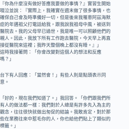
『你為什麼沒有做好答應我要做的事情？』實習生開始
啜泣並說：『實際上，我確實在週末做了很多事情，也
確保自己會及時準備好一切，但是後來我罹患阿茲海默
症的年邁祖父打電話給我，跟我說我祖母中風，被送到
醫院去。我的父母早已過世，我是唯一可以照顧他們的
親人。因此，我放下所有工作跑去醫院，今天早上再直
接從醫院來這裡；我昨天整個晚上都沒有睡。』」
這時我接著問：「你會改變對這個人的想法和反應
嗎？」
台下有人回應：「當然會！」有些人則是點頭表示同
意。
「好的，現在我們知道了。」我回答。「你們跟我們所
有人的做法都一樣：我們對於人總是有許多先入為主的
觀念，往往很快就做出匆促的結論。我敢肯定，對於那
些在業務往來中惹毛你的人，你也給他們貼上了類似的
標籤。」