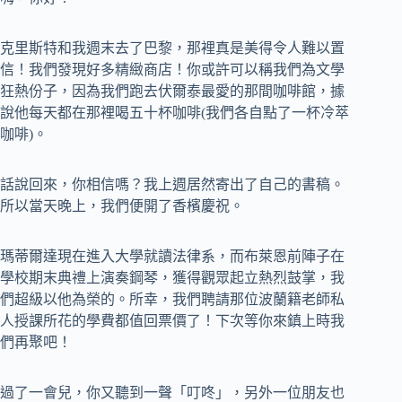
克里斯特和我週末去了巴黎，那裡真是美得令人難以置
信！我們發現好多精緻商店！你或許可以稱我們為文學
狂熱份子，因為我們跑去伏爾泰最愛的那間咖啡館，據
說他每天都在那裡喝五十杯咖啡(我們各自點了一杯冷萃
咖啡)。
話說回來，你相信嗎？我上週居然寄出了自己的書稿。
所以當天晚上，我們便開了香檳慶祝。
瑪蒂爾達現在進入大學就讀法律系，而布萊恩前陣子在
學校期末典禮上演奏鋼琴，獲得觀眾起立熱烈鼓掌，我
們超級以他為榮的。所幸，我們聘請那位波蘭籍老師私
人授課所花的學費都值回票價了！下次等你來鎮上時我
們再聚吧！
過了一會兒，你又聽到一聲「叮咚」，另外一位朋友也