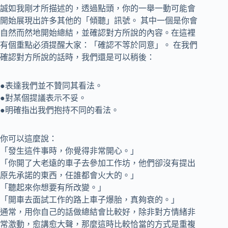
誠如我剛才所描述的，透過點頭，你的一舉一動可能會
開始展現出許多其他的「傾聽」訊號。 其中一個是你會
自然而然地開始總結，並確認對方所說的內容。在這裡
有個重點必須提醒大家：「確認不等於同意」。 在我們
確認對方所說的話時，我們還是可以稍後：
●表達我們並不贊同其看法。
●對某個提議表示不妥。
●明確指出我們抱持不同的看法。
你可以這麼說：
「發生這件事時，你覺得非常開心。」
「你開了大老遠的車子去參加工作坊，他們卻沒有提出
原先承諾的東西，任誰都會火大的。」
「聽起來你想要有所改變。」
「開車去面試工作的路上車子爆胎，真夠衰的。」
通常，用你自己的話做總結會比較好，除非對方情緒非
常激動，愈講愈大聲，那麼這時比較恰當的方式是重複