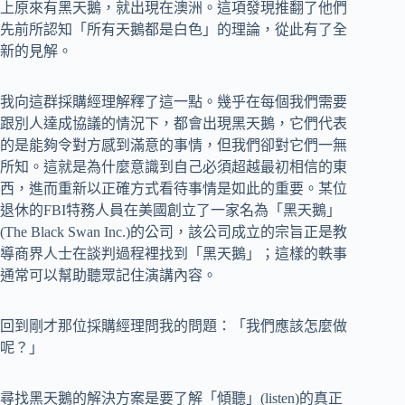
上原來有黑天鵝，就出現在澳洲。這項發現推翻了他們
先前所認知「所有天鵝都是白色」的理論，從此有了全
新的見解。
我向這群採購經理解釋了這一點。幾乎在每個我們需要
跟別人達成協議的情況下，都會出現黑天鵝，它們代表
的是能夠令對方感到滿意的事情，但我們卻對它們一無
所知。這就是為什麼意識到自己必須超越最初相信的東
西，進而重新以正確方式看待事情是如此的重要。某位
退休的FBI特務人員在美國創立了一家名為「黑天鵝」
(The Black Swan Inc.)的公司，該公司成立的宗旨正是教
導商界人士在談判過程裡找到「黑天鵝」；這樣的軼事
通常可以幫助聽眾記住演講內容。
回到剛才那位採購經理問我的問題：「我們應該怎麼做
呢？」
尋找黑天鵝的解決方案是要了解「傾聽」(listen)的真正