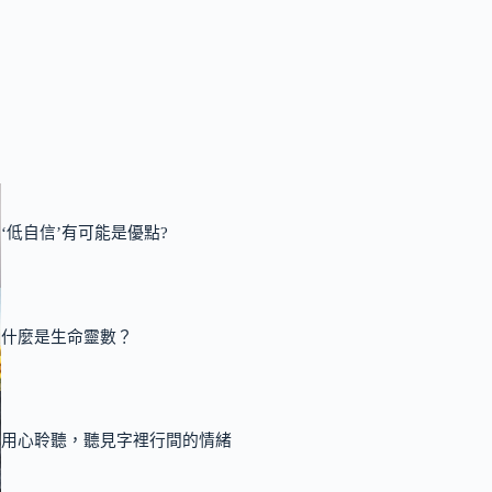
‘低自信’有可能是優點?
什麼是生命靈數？
用心聆聽，聽見字裡行間的情緒