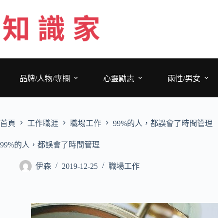
跳
至
主
要
內
容
品牌/人物/專欄
心靈勵志
兩性/男女
首頁
工作職涯
職場工作
99%的人，都誤會了時間管理
99%的人，都誤會了時間管理
伊森
2019-12-25
職場工作