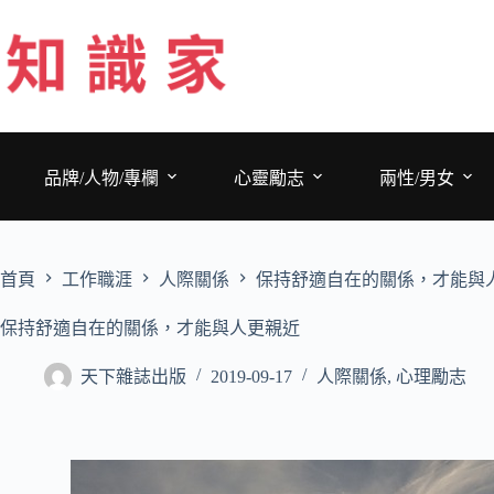
跳
至
主
要
內
容
品牌/人物/專欄
心靈勵志
兩性/男女
首頁
工作職涯
人際關係
保持舒適自在的關係，才能與
保持舒適自在的關係，才能與人更親近
天下雜誌出版
2019-09-17
人際關係
,
心理勵志