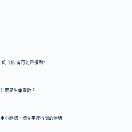
‘低自信’有可能是優點?
什麼是生命靈數？
用心聆聽，聽見字裡行間的情緒