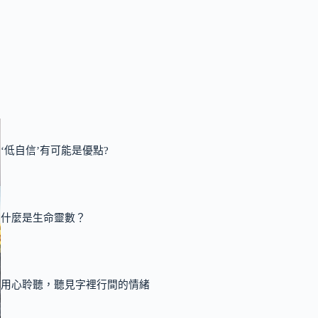
‘低自信’有可能是優點?
什麼是生命靈數？
用心聆聽，聽見字裡行間的情緒