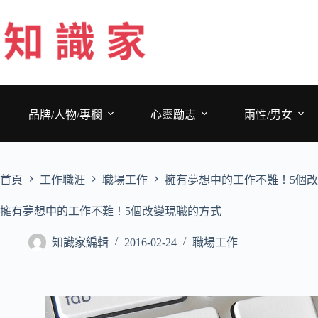
跳
至
主
要
內
容
品牌/人物/專欄
心靈勵志
兩性/男女
首頁
工作職涯
職場工作
擁有夢想中的工作不難！5個
擁有夢想中的工作不難！5個改變現職的方式
知識家編輯
2016-02-24
職場工作