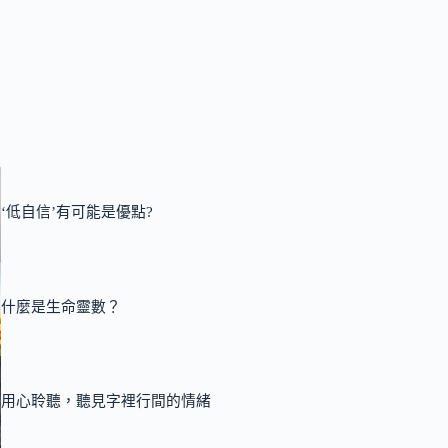
‘低自信’有可能是優點?
什麼是生命靈數？
用心聆聽，聽見字裡行間的情緒