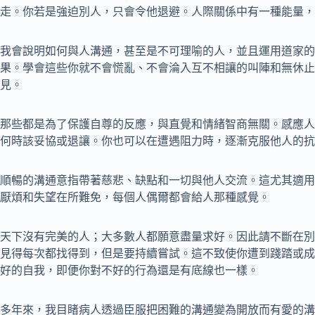
走。你若是強迫別人，只會令他退避。人際關係中有一種能量，
我會說明如何與人溝通，甚至是不可理喻的人，並且運用道家的
果。學會這些你就不會慌亂、不會淪入互不相讓的叫陣和無休止
見。
那些都是為了保護自尊的反應，與直覺和情緒智商無關。感應人
何時該妥協或退讓。你也可以在遭遇阻力時，逐漸克服他人的抗
順暢的溝通意指帶著慈悲、缺點和一切與他人交流。這尤其適用
厭煩和失望在所難免，每個人偶爾都會給人那種感覺。
天下沒有完美的人；大多數人都願意盡量求好。因此請不斷在別
見得每次都找得到，但是要持續嘗試。這不致使你遭到踐踏或成
好的自我，即便你對不好的行為還是有底線也一樣。
多年來，我目睹病人透過臣服把困難的溝通變為開放而有愛的溝