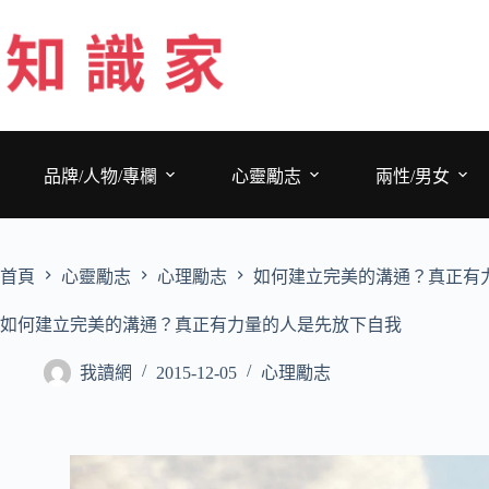
跳
至
主
要
內
容
品牌/人物/專欄
心靈勵志
兩性/男女
首頁
心靈勵志
心理勵志
如何建立完美的溝通？真正有
如何建立完美的溝通？真正有力量的人是先放下自我
我讀網
2015-12-05
心理勵志