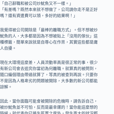
「自己辭職和被公司炒魷魚又不一樣。」
「有差嗎？既然本來就不想做了，公司請你走不是正好
嗎？還有資遣費可以領，多好的結果啊！」
我覺得被公司開除是「最棒的離職方式」。但不想被炒
魷魚的人，大多都是因為不想被貼上「沒用的傢伙」這
種標籤，簡單來說就是自尊心在作祟，其實這些都是庸
人自擾。
現在大環境這麼差，人員流動率高是很正常的事，很少
有新公司會去追究你當初為何離職。就算真的被問到，
隨口編個理由帶過就算了，等真的被查到再說。只要你
不是因為人格卑劣的問題被開除，大多數的新公司都能
諒解。
因此，當你面臨可能會被開除的危機時，請告訴自己，
被炒魷魚並不可怕，反而是最幸運的！當你能這麼想的
時候，就代表你已將生死置之度外，發生再大的狀況都