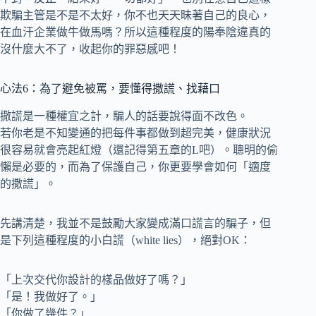
欺騙主管是不是不太好，你不也天天昧著自己的良心，
在血汗企業做牛做馬嗎？所以這種程度的陽奉陰違真的
沒什麼大不了，收起你的罪惡感吧！
心法6：為了避免被罵，要懂得撒謊、找藉口
撒謊是一種權宜之計，騙人的話要說得面不改色。
若你老是不知變通的把每件事都做到超完美，健康狀況
很容易就會亮起紅燈（還記得第五章的L吧）。聰明的偷
懶是必要的，而為了保護自己，你更要學會如何「適度
的撒謊」。
先講清楚，我並不是鼓勵大家變成滿口謊言的騙子，但
是下列這種程度的小白謊（white lies），絕對OK：
「上次交代你設計的樣品做好了嗎？」
「是！我做好了。」
「你做了幾件？」