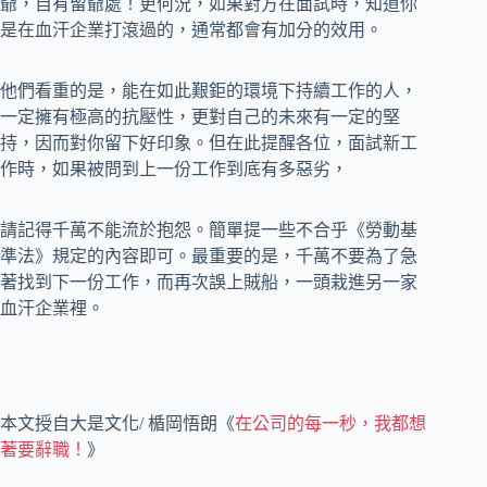
爺，自有留爺處！更何況，如果對方在面試時，知道你
是在血汗企業打滾過的，通常都會有加分的效用。
他們看重的是，能在如此艱鉅的環境下持續工作的人，
一定擁有極高的抗壓性，更對自己的未來有一定的堅
持，因而對你留下好印象。但在此提醒各位，面試新工
作時，如果被問到上一份工作到底有多惡劣，
請記得千萬不能流於抱怨。簡單提一些不合乎《勞動基
準法》規定的內容即可。最重要的是，千萬不要為了急
著找到下一份工作，而再次誤上賊船，一頭栽進另一家
血汗企業裡。
本文授自大是文化/ 楯岡悟朗《
在公司的每一秒，我都想
著要辭職！
》