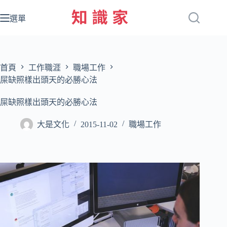
跳
至
選單
主
要
內
容
首頁
工作職涯
職場工作
屎缺照樣出頭天的必勝心法
屎缺照樣出頭天的必勝心法
大是文化
2015-11-02
職場工作