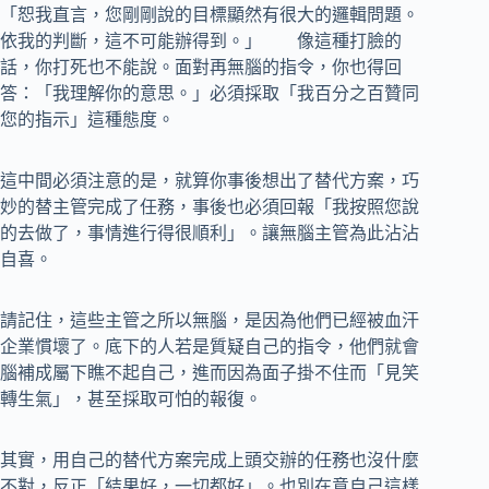
「恕我直言，您剛剛說的目標顯然有很大的邏輯問題。
依我的判斷，這不可能辦得到。」 像這種打臉的
話，你打死也不能說。面對再無腦的指令，你也得回
答：「我理解你的意思。」必須採取「我百分之百贊同
您的指示」這種態度。
這中間必須注意的是，就算你事後想出了替代方案，巧
妙的替主管完成了任務，事後也必須回報「我按照您說
的去做了，事情進行得很順利」。讓無腦主管為此沾沾
自喜。
請記住，這些主管之所以無腦，是因為他們已經被血汗
企業慣壞了。底下的人若是質疑自己的指令，他們就會
腦補成屬下瞧不起自己，進而因為面子掛不住而「見笑
轉生氣」，甚至採取可怕的報復。
其實，用自己的替代方案完成上頭交辦的任務也沒什麼
不對，反正「結果好，一切都好」。也別在意自己這樣