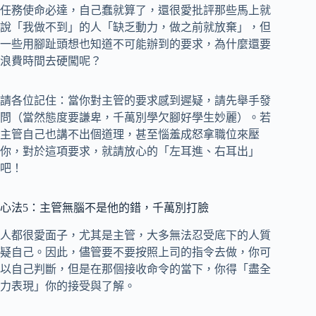
任務使命必達，自己蠢就算了，還很愛批評那些馬上就
說「我做不到」的人「缺乏動力，做之前就放棄」，但
一些用腳趾頭想也知道不可能辦到的要求，為什麼還要
浪費時間去硬闖呢？
請各位記住：當你對主管的要求感到遲疑，請先舉手發
問（當然態度要謙卑，千萬別學欠腳好學生妙麗）。若
主管自己也講不出個道理，甚至惱羞成怒拿職位來壓
你，對於這項要求，就請放心的「左耳進、右耳出」
吧！
心法5：主管無腦不是他的錯，千萬別打臉
人都很愛面子，尤其是主管，大多無法忍受底下的人質
疑自己。因此，儘管要不要按照上司的指令去做，你可
以自己判斷，但是在那個接收命令的當下，你得「盡全
力表現」你的接受與了解。