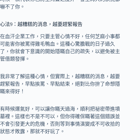
嚇不了你。
心法9：越糟糕的消息，越要趕緊報告
在血汗企業工作，只要主管心情不好，任何芝麻小事都
可能害你被罵得雞毛鴨血。這種心驚膽戰的日子過久
了，你就會下意識的開始隱瞞自己的疏失，以避免被主
管借題發揮。
我非常了解這種心情，但實際上，越糟糕的消息，越要
趕緊報告，早點挨罵、早點結束，絕對比你拚了命想隱
瞞來得好！
有時候運氣好，可以讓你瞞天過海，順利把祕密帶進墳
墓裡。這樣也不是不可以，但你得確保瞞著這個錯誤並
不會引發更大的危機，否則等到事情演變成不可收拾的
狀態才敗露，那就不好玩了。