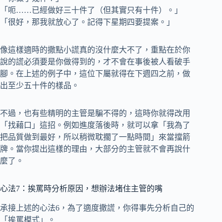
「呃……已經做好三十件了（但其實只有十件）。」
「很好，那我就放心了。記得下星期四要提案。」
像這樣適時的撒點小謊真的沒什麼大不了，重點在於你
說的謊必須要是你做得到的，才不會在事後被人看破手
腳。在上述的例子中，這位下屬就得在下週四之前，做
出至少五十件的樣品。
不過，也有些精明的主管是騙不得的，這時你就得改用
「找藉口」這招。例如進度落後時，就可以拿「我為了
把品質做到最好，所以稍微耽擱了一點時間」來當擋箭
牌。當你提出這樣的理由，大部分的主管就不會再說什
麼了。
心法7：挨罵時分析原因，想辦法堵住主管的嘴
承接上述的心法6，為了適度撒謊，你得事先分析自己的
「挨罵模式」。