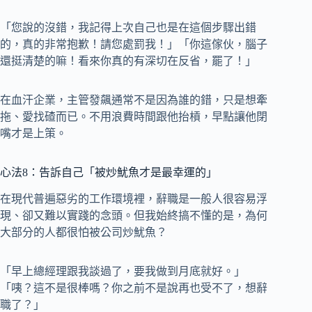
「您說的沒錯，我記得上次自己也是在這個步驟出錯
的，真的非常抱歉！請您處罰我！」「你這傢伙，腦子
還挺清楚的嘛！看來你真的有深切在反省，罷了！」
在血汗企業，主管發飆通常不是因為誰的錯，只是想牽
拖、愛找碴而已。不用浪費時間跟他抬槓，早點讓他閉
嘴才是上策。
心法8：告訴自己「被炒魷魚才是最幸運的」
在現代普遍惡劣的工作環境裡，辭職是一般人很容易浮
現、卻又難以實踐的念頭。但我始終搞不懂的是，為何
大部分的人都很怕被公司炒魷魚？
「早上總經理跟我談過了，要我做到月底就好。」
「咦？這不是很棒嗎？你之前不是說再也受不了，想辭
職了？」