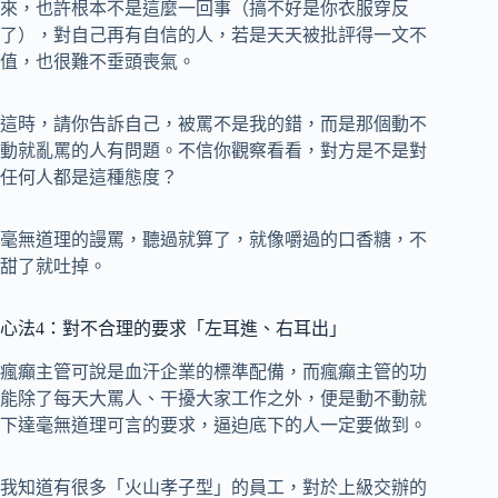
來，也許根本不是這麼一回事（搞不好是你衣服穿反
了），對自己再有自信的人，若是天天被批評得一文不
值，也很難不垂頭喪氣。
這時，請你告訴自己，被罵不是我的錯，而是那個動不
動就亂罵的人有問題。不信你觀察看看，對方是不是對
任何人都是這種態度？
毫無道理的謾罵，聽過就算了，就像嚼過的口香糖，不
甜了就吐掉。
心法4：對不合理的要求「左耳進、右耳出」
瘋癲主管可說是血汗企業的標準配備，而瘋癲主管的功
能除了每天大罵人、干擾大家工作之外，便是動不動就
下達毫無道理可言的要求，逼迫底下的人一定要做到。
我知道有很多「火山孝子型」的員工，對於上級交辦的