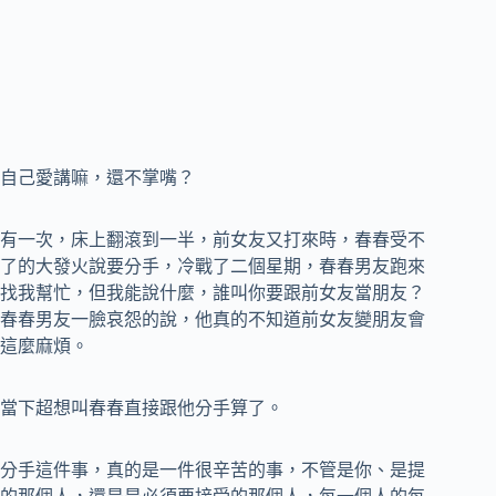
自己愛講嘛，還不掌嘴？
有一次，床上翻滾到一半，前女友又打來時，春春受不
了的大發火說要分手，冷戰了二個星期，春春男友跑來
找我幫忙，但我能說什麼，誰叫你要跟前女友當朋友？
春春男友一臉哀怨的說，他真的不知道前女友變朋友會
這麼麻煩。
當下超想叫春春直接跟他分手算了。
分手這件事，真的是一件很辛苦的事，不管是你、是提