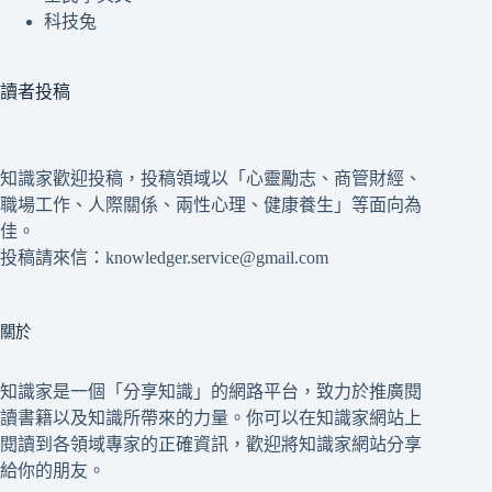
科技兔
讀者投稿
知識家歡迎投稿，投稿領域以「心靈勵志、商管財經、
職場工作、人際關係、兩性心理、健康養生」等面向為
佳。
投稿請來信：knowledger.service@gmail.com
關於
知識家是一個「分享知識」的網路平台，致力於推廣閱
讀書籍以及知識所帶來的力量。你可以在知識家網站上
閱讀到各領域專家的正確資訊，歡迎將知識家網站分享
給你的朋友。