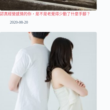
認真經營感情的你，是不是老覺得少動了什麼手腳？
2020-08-20