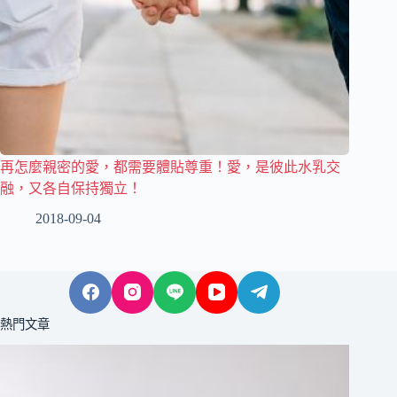
再怎麼親密的愛，都需要體貼尊重！愛，是彼此水乳交
融，又各自保持獨立！
2018-09-04
熱門文章