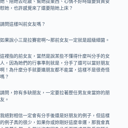
她、陪她去吃飯、幫她提東西、心情不好時還要負責安
慰她，也許感覺來了還要陪她上床？
請問這樣叫前女友嗎？
如果說小三是拉賽密啊～那前女友一定就是超級細菌。
這裡指的前女友，當然是說某些不懂得什麼叫分手的女
人，因為她們的行事準則就是，分手了還可以當好朋友
啊！為什麼分手就要連朋友都不能當，這樣不是很奇怪
嗎？
請問，妳有多缺朋友，一定要拉著歷任男友來當妳的朋
友。
我絕對相信一定會有分手後還是好朋友的例子，但這樣
的例子真的很少，如果你或妳剛好這麼幸運，那我會真