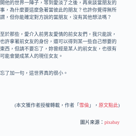
開他的世界一陣子，等到愛淡了之後，再來談當朋友的
事，為什麼要這麼急著當彼此的朋友？也許你覺得無所
謂，但你能確定對方說的當朋友，沒有其他想法嗎？
至於那些，愛介入前男友愛情的前女友們，我只能說，
也許拿著前女友的身份，還可以得到某一些自己想要的
東西，但請不要忘了，妳曾經是某人的前女友，也很有
可能會變成某人的現任女友。
忘了加一句，這世界真的很小。
(本文獲作者授權轉載，作者「
雪倫
」，
原文點此
)
圖片來源：
pixabay