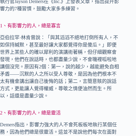
執行官Jayson Demers在《Inc.》上發表文章，指出提升影
響力的7種習慣，鼓勵大家多多練習。
1、有影響力的人，總是寡言
亞伯拉罕·林肯曾說：「與其滔滔不絕地打倒所有人，不
如保持緘默，甚至最好讓大家都覺得你是傻瓜。」即便
世界上某些人的確以犀利的演講術著稱，但仔細觀察會
發現，他們在說話時，也都盡量少說，不會嘰裡呱啦地
講個沒完。原因有2個：第一，說的越少，越能避免自相
矛盾——沉默的人之所以受人尊敬，是因為他們根本不
太有機會講出讓自己後悔的話；第二，言簡意賅的說話
方式，更能讓人覺得權威，尊敬之情便油然而生。所
以，話還是盡量少說。
2、有影響力的人，總是靈活
Demers指出，影響力強大的人不會死板板地執行某個任
務，因為他們總是很靈活。這並不是說他們每次在面對