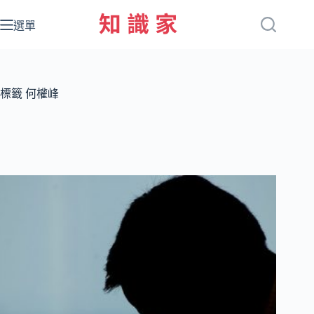
跳
至
選單
主
要
內
容
標籤
何權峰