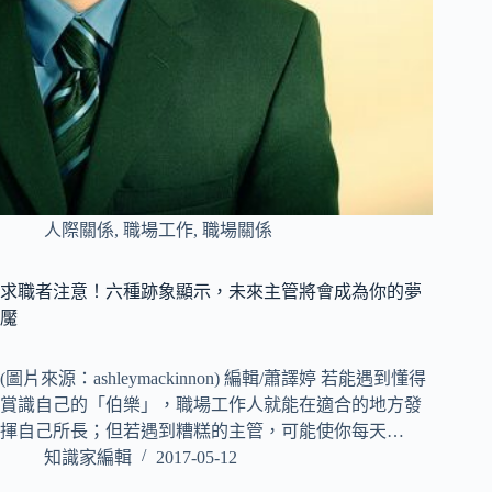
人際關係
,
職場工作
,
職場關係
求職者注意！六種跡象顯示，未來主管將會成為你的夢
魘
(圖片來源：ashleymackinnon) 編輯/蕭譯婷 若能遇到懂得
賞識自己的「伯樂」，職場工作人就能在適合的地方發
揮自己所長；但若遇到糟糕的主管，可能使你每天…
知識家編輯
2017-05-12