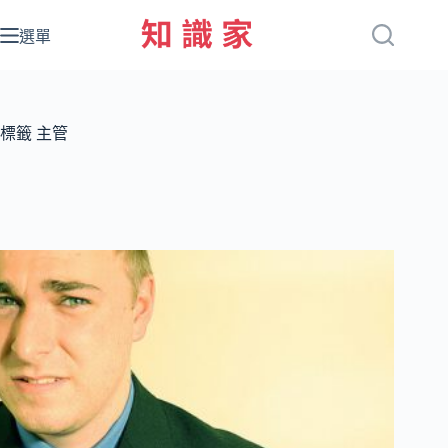
跳
至
選單
主
要
內
容
標籤
主管