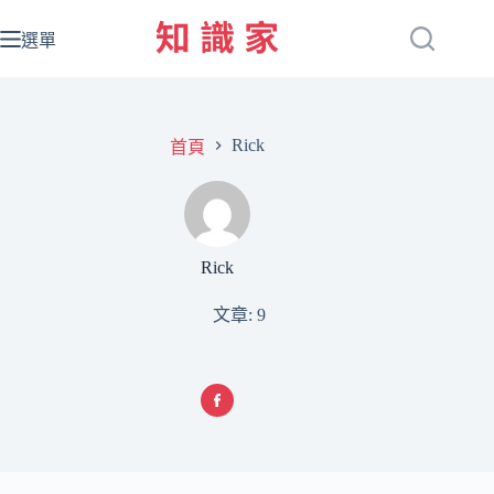
跳
至
選單
主
要
內
Rick
容
首頁
Rick
文章: 9