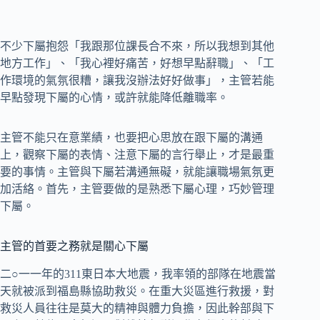
不少下屬抱怨「我跟那位課長合不來，所以我想到其他
地方工作」、「我心裡好痛苦，好想早點辭職」、「工
作環境的氣氛很糟，讓我沒辦法好好做事」，主管若能
早點發現下屬的心情，或許就能降低離職率。
主管不能只在意業績，也要把心思放在跟下屬的溝通
上，觀察下屬的表情、注意下屬的言行舉止，才是最重
要的事情。主管與下屬若溝通無礙，就能讓職場氣氛更
加活絡。首先，主管要做的是熟悉下屬心理，巧妙管理
下屬。
主管的首要之務就是關心下屬
二○一一年的311東日本大地震，我率領的部隊在地震當
天就被派到福島縣協助救災。在重大災區進行救援，對
救災人員往往是莫大的精神與體力負擔，因此幹部與下