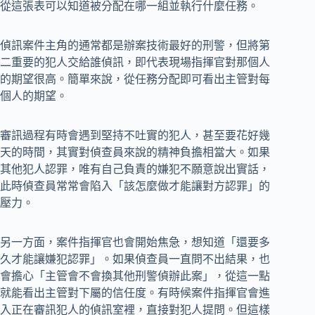
從這張表可以知道被分配在哪一組並執行什麼任務。
偵訊案件主角的通常都是辦案技術最好的刑警，但將第
二重要的犯人交給誰偵訊，即代表現場指揮官對那個人
的期望很高。簡單來說，從任務分配即可看出主管對每
個人的期望。
審訊過程有時會遇到堅持不吐實的犯人，甚至要花好幾
天的時間，其實對偵查員來說的精神負擔相當大。如果
其他犯人認罪，唯有自己負責的嫌犯不願意說出實話，
此時偵查員常常會陷入「該怎麼做才能讓對方認罪」的
壓力。
另一方面，案件指揮官也會開始焦急，想知道「還要多
久才能讓嫌犯認罪」。如果偵查員一直問不出結果，也
會擔心「主管會不會換其他刑警偵辦此案」，從這一點
就能看出主管對下屬的信任度。有時候案件指揮官會進
入正在審訊犯人的偵訊室裡，直接對犯人提問。但這樣