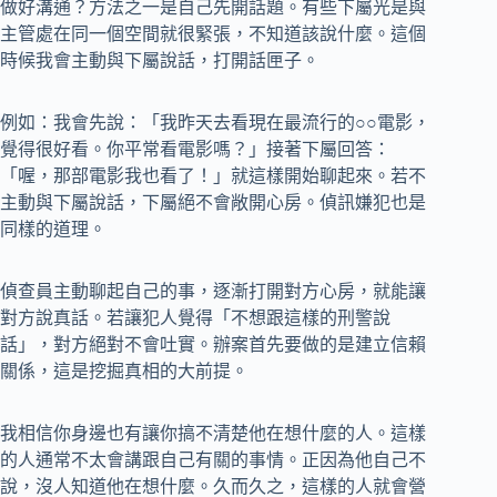
做好溝通？方法之一是自己先開話題。有些下屬光是與
主管處在同一個空間就很緊張，不知道該說什麼。這個
時候我會主動與下屬說話，打開話匣子。
例如：我會先說：「我昨天去看現在最流行的○○電影，
覺得很好看。你平常看電影嗎？」接著下屬回答：
「喔，那部電影我也看了！」就這樣開始聊起來。若不
主動與下屬說話，下屬絕不會敞開心房。偵訊嫌犯也是
同樣的道理。
偵查員主動聊起自己的事，逐漸打開對方心房，就能讓
對方說真話。若讓犯人覺得「不想跟這樣的刑警說
話」，對方絕對不會吐實。辦案首先要做的是建立信賴
關係，這是挖掘真相的大前提。
我相信你身邊也有讓你搞不清楚他在想什麼的人。這樣
的人通常不太會講跟自己有關的事情。正因為他自己不
說，沒人知道他在想什麼。久而久之，這樣的人就會營