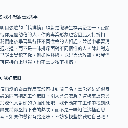
5.我不想跟xxx共事
明目張膽的「搞排擠」絕對是職場生存禁忌之一，更顯
得你是個幼稚的人，你的專業形象也會因此大打折扣。
我們應該學習與各種不同性格的人相處，並從中學習溝
通之道，而不是一味排斥面對不同個性的人。除非對方
已嚴重冒犯了你，例如性騷擾，或是言語攻擊，那我們
可直接向上舉報，也不需要私下排擠。
6.我好無聊
這句話的嚴重程度應該可排到前三名。當你老是愛跟身
邊的同事抱怨工作無聊，別人會怎麼想？這樣應該只會
加深他人對你的負面印象吧！我們應該在工作中找到能
夠支持你堅持下去的熱忱，而不是一味地往消極面思
考。如果你覺得有點乏味，不妨多找些挑戰給自己吧！