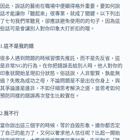
因此，說話的藝術在職場中便顯得格外重要。要如何說
話才能讓你「聽起來」很專業，就成了關鍵。以下列出
了七句我們常聽見，卻應該避免使用的的句子，因為這
些話可是會讓別人對你印象大打折扣的哦。
1.這不是我的錯
很多人遇到問題的時候習慣先推託，而不是先反省，這
是非常NG的行為。在你把錯誤丟給別人時，他人對你的
印象就開始呈現扣分狀態。俗話說，人非聖賢，孰能無
過？失敗為成功之母，不論問題是不是出在你身上，與
其爭論誰是誰非，不如仔細思考解決之道，並思考如何
預防同樣的錯誤再次發生比較實在。
2.我不行
當你說出這三個字的時候，等於自毀形象。連你都否定
了自己的能力了，又何以奢求他人信任呢？比起一開始