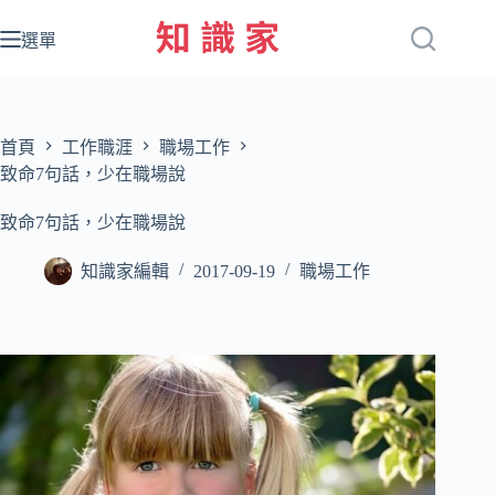
跳
至
選單
主
要
內
容
首頁
工作職涯
職場工作
致命7句話，少在職場說
致命7句話，少在職場說
知識家編輯
2017-09-19
職場工作