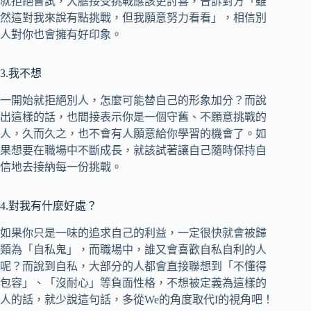
就拒絕嘗試，大膽接受挑戰應該更討喜，告訴對方「雖
然這對我來說有點挑戰，但我願意努力看看」，相信別
人對你也會擁有好印象。
3.我不想
一開始就拒絕別人，怎麼可能替自己的形象加分？而說
出這樣的話，也間接表示你是一個守舊、不願意挑戰的
人，久而久之，也不會有人願意給你學習的機會了。如
果想要在職場中不斷成長，就該試著讓自己隨時保持自
信地去接納每一份挑戰。
4.對我有什麼好處？
如果你只是一味的追求自己的利益，一定很快就會被歸
類為「自私鬼」，而職場中，誰又會喜歡自私自利的人
呢？而說到自私，大部分的人都會直接聯想到「不懂得
包容」、「沒耐心」等負面性格，不想被定義為這樣的
人的話，就少說這句話，多從We的角度取代I的視角吧！