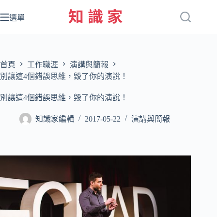
跳
至
選單
主
要
內
容
首頁
工作職涯
演講與簡報
別讓這4個錯誤思維，毀了你的演說！
別讓這4個錯誤思維，毀了你的演說！
知識家編輯
2017-05-22
演講與簡報