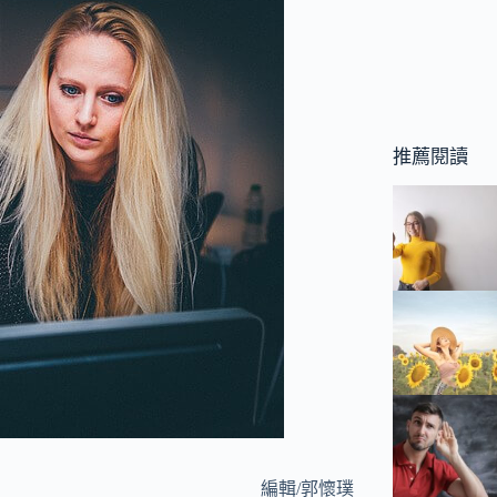
推薦閱讀
編輯/郭懷璞