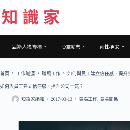
跳
至
主
要
內
容
品牌/人物/專欄
心靈勵志
兩性/男女
首頁
工作職涯
職場工作
如何與員工建立信任感，提升
如何與員工建立信任感，提升公司士氣？
知識家編輯
2017-03-13
職場工作
,
職場關係