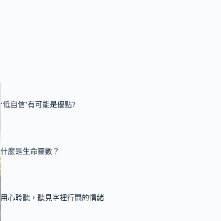
‘低自信’有可能是優點?
什麼是生命靈數？
用心聆聽，聽見字裡行間的情緒