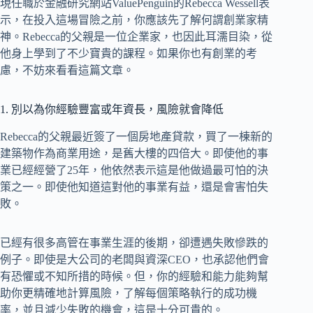
現任職於金融研究網站ValuePenguin的Rebecca Wessell表
示，在投入這場冒險之前，你應該先了解何謂創業家精
神。Rebecca的父親是一位企業家，也因此耳濡目染，從
他身上學到了不少寶貴的課程。如果你也有創業的考
慮，不妨來看看這篇文章。
1. 別以為你經驗豐富或年資長，風險就會降低
Rebecca的父親最近簽了一個房地產貸款，買了一棟新的
建築物作為商業用途，是舊大樓的四倍大。即使他的事
業已經經營了25年，他依然表示這是他做過最可怕的決
策之一。即使他知道這對他的事業有益，還是會害怕失
敗。
已經有很多高管在事業生涯的後期，卻遭遇失敗慘跌的
例子。即使是大公司的老闆與資深CEO，也承認他們會
有恐懼或不知所措的時候。但，你的經驗和能力能夠幫
助你更精確地計算風險，了解每個策略執行的成功機
率，並且減少失敗的機會，這是十分可貴的。