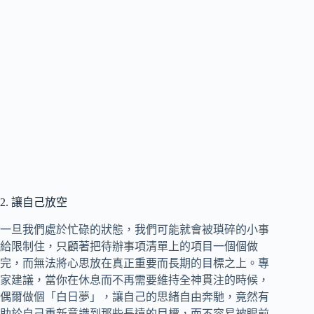
2. 讓自己放空
一旦我們處於忙碌的狀態，我們可能就會被瑣碎的小事
給限制住，只顧著把待辦事項清單上的項目一個個做
完，而無法將心思放在真正重要而長期的目標之上。專
家建議，當你在休息而不再需要維持全神貫注的時候，
偶爾做個「白日夢」，讓自己的思緒自由奔馳，竟然有
助於自己重新意識到那些長遠的目標，而不容易被眼前