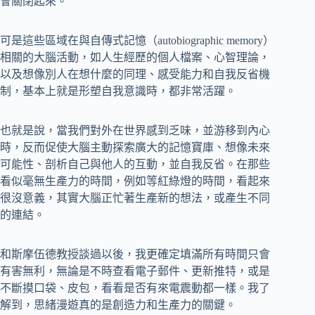
會關閉起來。
可是這些區域在與自傳式記憶（autobiographic memory）
相關的大腦活動，如人生經歷的個人檔案、心智理論，
以及想像別人在想什麼的同理、感受能力和自我反省機
制，基本上就是形塑自我意識時，都非常活躍。
也就是說，當我們對外在世界感到乏味，並游移到內心
時，反而促使大腦主動探索廣大的記憶寶庫、想像未來
可能性、剖析自己與他人的互動，並自我反省。在那些
看似毫無生產力的時間，例如等紅綠燈的時間，看起來
很沒意義，其實大腦正忙著生產新的想法，或產生不同
的連結。
和斯摩伍德教授談過以後，我更確定填滿所有時間只會
有害無利，無論是不時查看電子郵件、更新推特，或是
不斷摸口袋、皮包，看看是否有來電震動都一樣。我了
解到，思緒漫遊真的是創造力和生產力的關鍵。