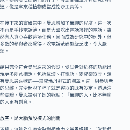
途，像是拿來種植物或當成挖沙工具等。
在接下來的實驗當中，曼恩增加了無聊的程度，這一次
不再是手抄電話簿，而是大聲唸出電話簿裡的電話。雖
然有人真心喜歡這項任務，因而成為研究中的例外，但
多數的參與者都覺得，唸電話號碼超級乏味、令人厭
煩。
結果完全符合曼恩原來的假設，受試者對紙杯的功能出
現更多創意構想，包括耳環、打電話、變成樂器等，還
有曼恩最喜歡的──當成瑪丹娜式的胸罩。這一組參與者
的思維，完全超脫了杯子就是容器的既有設定。透過這
些實驗，曼恩證明了她的觀點：「無聊的人，比不無聊
的人更有創意。」
放空，是大腦預設模式的開關
不過，無聊為什麼會點燃想像力？曼恩解釋：「當我們