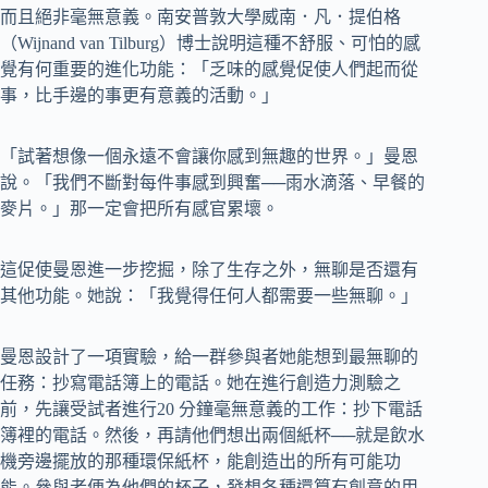
而且絕非毫無意義。南安普敦大學威南．凡．提伯格
（Wijnand van Tilburg）博士說明這種不舒服、可怕的感
覺有何重要的進化功能：「乏味的感覺促使人們起而從
事，比手邊的事更有意義的活動。」
「試著想像一個永遠不會讓你感到無趣的世界。」曼恩
說。「我們不斷對每件事感到興奮──雨水滴落、早餐的
麥片。」那一定會把所有感官累壞。
這促使曼恩進一步挖掘，除了生存之外，無聊是否還有
其他功能。她說：「我覺得任何人都需要一些無聊。」
曼恩設計了一項實驗，給一群參與者她能想到最無聊的
任務：抄寫電話簿上的電話。她在進行創造力測驗之
前，先讓受試者進行20 分鐘毫無意義的工作：抄下電話
簿裡的電話。然後，再請他們想出兩個紙杯──就是飲水
機旁邊擺放的那種環保紙杯，能創造出的所有可能功
能。參與者便為他們的杯子，發想各種還算有創意的用