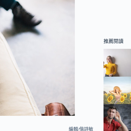
推薦閱讀
編輯/偕詩敏