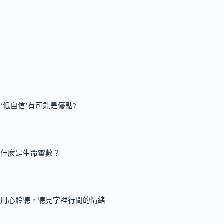
‘低自信’有可能是優點?
什麼是生命靈數？
用心聆聽，聽見字裡行間的情緒