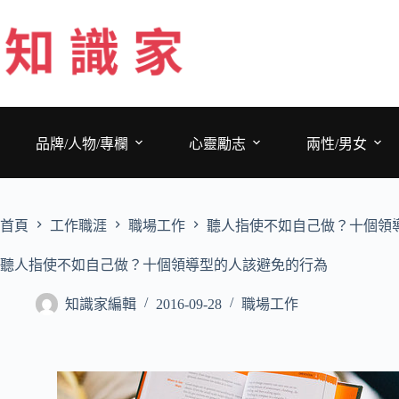
跳
至
主
要
內
容
品牌/人物/專欄
心靈勵志
兩性/男女
首頁
工作職涯
職場工作
聽人指使不如自己做？十個領
聽人指使不如自己做？十個領導型的人該避免的行為
知識家編輯
2016-09-28
職場工作