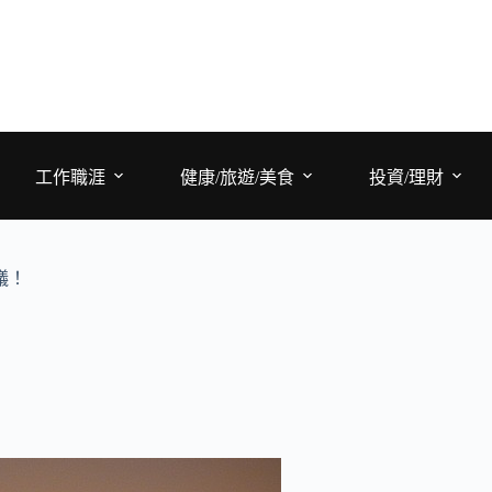
工作職涯
健康/旅遊/美食
投資/理財
議！