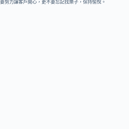
要努力讓客戶開心，更不要忘記找樂子，保持愉悅。