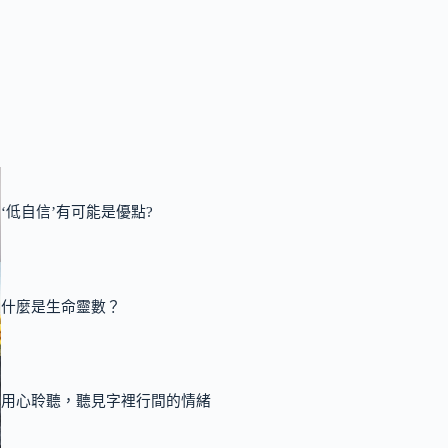
‘低自信’有可能是優點?
什麼是生命靈數？
用心聆聽，聽見字裡行間的情緒