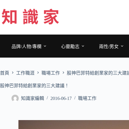
跳
至
主
要
內
容
品牌/人物/專欄
心靈勵志
兩性/男女
首頁
工作職涯
職場工作
股神巴菲特給創業家的三大建
股神巴菲特給創業家的三大建議！
知識家編輯
2016-06-17
職場工作