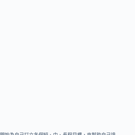
開始為自己訂立各個短、中、長程目標，來幫助自己達